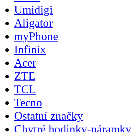
Umidigi
Aligator
myPhone
Infinix
Acer
ZTE
TCL
Tecno
Ostatní značky
Chytré hodinky-náramky