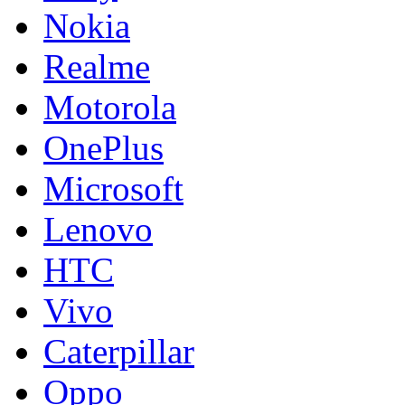
Nokia
Realme
Motorola
OnePlus
Microsoft
Lenovo
HTC
Vivo
Caterpillar
Oppo