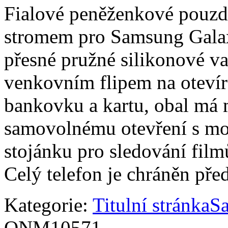
Fialové peněženkové pouzd
stromem pro Samsung Galax
přesné pružné silikonové 
venkovním flipem na otevírá
bankovku a kartu, obal má m
samovolnému otevření s mož
stojánku pro sledování film
Celý telefon je chráněn p
Kategorie:
Titulní stránka
S
ONM10571