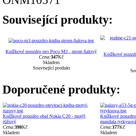
Související produkty:
Knížkové pouzdro pro Poco M3 - strom fialový
Knížkové pouzdr
Cena:
347
Kč
Skladem
Související produkt
Sou
Doporučené produkty:
Knížkové pouzdro obal Nokia C20 - motýl
Knížkové pouzdro
růžový
mandala tyrkysov
Cena:
398
Kč
Cena:
377
Kč
Skladem
Skladem