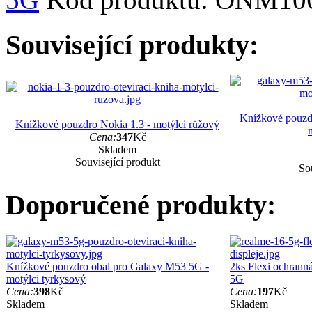
Související produkty:
Knížkové pouzd
Knížkové pouzdro Nokia 1.3 - motýlci růžový
Cena:
347
Kč
Skladem
Související produkt
Sou
Doporučené produkty:
Knížkové pouzdro obal pro Galaxy M53 5G -
2ks Flexi ochranná
motýlci tyrkysový
5G
Cena:
398
Kč
Cena:
197
Kč
Skladem
Skladem