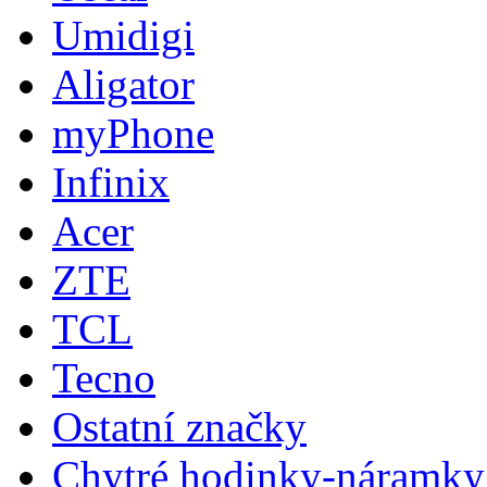
Umidigi
Aligator
myPhone
Infinix
Acer
ZTE
TCL
Tecno
Ostatní značky
Chytré hodinky-náramky