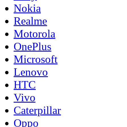
Nokia
Realme
Motorola
OnePlus
Microsoft
Lenovo
HTC
Vivo
Caterpillar
Oppo