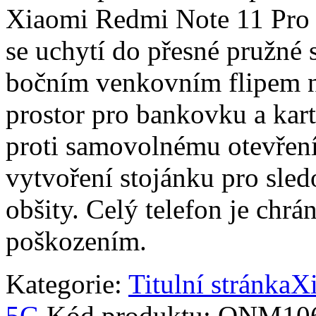
Xiaomi Redmi Note 11 Pro 
se uchytí do přesné pružné
bočním venkovním flipem na
prostor pro bankovku a kart
proti samovolnému otevření
vytvoření stojánku pro sled
obšity. Celý telefon je ch
poškozením.
Kategorie:
Titulní stránka
X
5G
Kód produktu:
ONM10