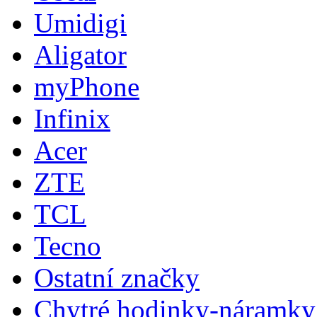
Umidigi
Aligator
myPhone
Infinix
Acer
ZTE
TCL
Tecno
Ostatní značky
Chytré hodinky-náramky