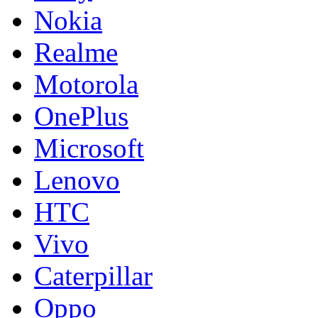
Nokia
Realme
Motorola
OnePlus
Microsoft
Lenovo
HTC
Vivo
Caterpillar
Oppo