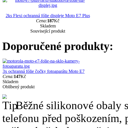
2ks Flexi ochranná fólie displeje Moto E7 Plus
Cena:
187
Kč
Skladem
Související produkt
Doporučené produkty:
3x ochranná fólie čočky fotoaparátu Moto E7
Cena:
147
Kč
Skladem
Oblíbený produkt
Běžné silikonové obaly si
telefonu před poškozením, 