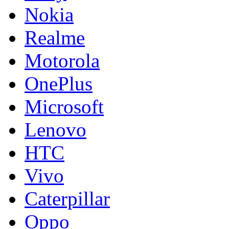
Nokia
Realme
Motorola
OnePlus
Microsoft
Lenovo
HTC
Vivo
Caterpillar
Oppo