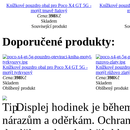
Knížkové pouzdro obal pro Poco X4 GT 5G -
Knížkové pouzd
motýl tmavě fialový
m
Cena:
398
Kč
Skladem
Související produkt
Sou
Doporučené produkty:
Knížkové pouzdro obal pro Poco X4 GT 5G -
Knížkové pouzdro
motýl tyrkysový
motýl růžovo zlatý
Cena:
398
Kč
Cena:
398
Kč
Skladem
Skladem
Oblíbený produkt
Oblíbený produkt
Displej hodinek je běhe
nárazům a oděrkám. Ochrann