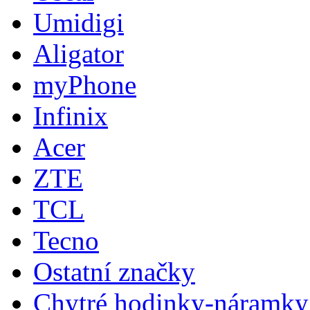
Umidigi
Aligator
myPhone
Infinix
Acer
ZTE
TCL
Tecno
Ostatní značky
Chytré hodinky-náramky