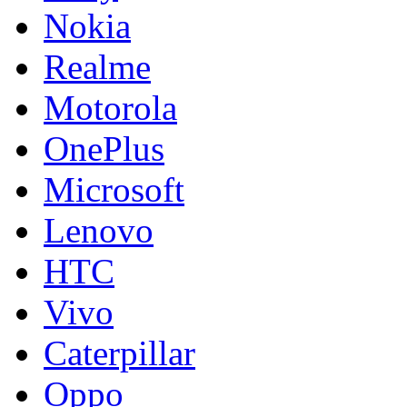
Nokia
Realme
Motorola
OnePlus
Microsoft
Lenovo
HTC
Vivo
Caterpillar
Oppo