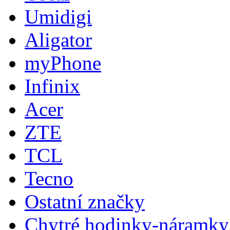
Umidigi
Aligator
myPhone
Infinix
Acer
ZTE
TCL
Tecno
Ostatní značky
Chytré hodinky-náramky