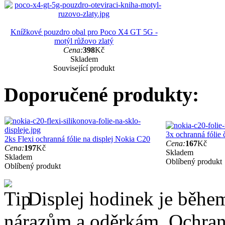
Knížkové pouzdro obal pro Poco X4 GT 5G -
motýl růžovo zlatý
Cena:
398
Kč
Skladem
Související produkt
Doporučené produkty:
3x ochranná fólie
2ks Flexi ochranná fólie na displej Nokia C20
Cena:
167
Kč
Cena:
197
Kč
Skladem
Skladem
Oblíbený produkt
Oblíbený produkt
Displej hodinek je běhe
nárazům a oděrkám. Ochrann