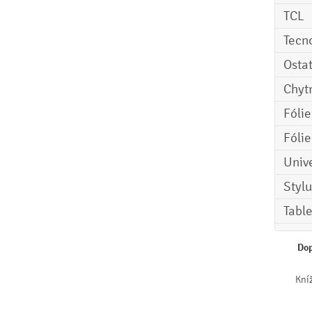
TCL
Tecn
Osta
Chyt
Fóli
Fóli
Univ
Stylu
Tabl
Dop
Kní