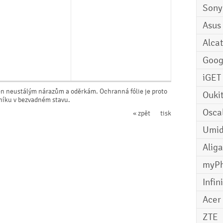
Sony
Asus
Alcat
Goog
iGET
en neustálým nárazům a oděrkám. Ochranná fólie je proto
Ouki
rníku v bezvadném stavu.
Osca
« zpět
tisk
Umid
Aliga
myP
Infin
Acer
ZTE