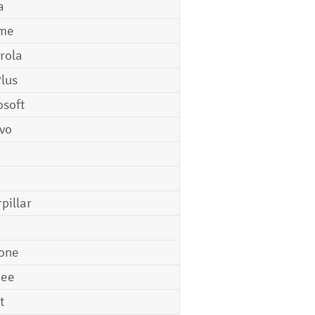
a
me
rola
lus
osoft
vo
pillar
o
one
gee
t