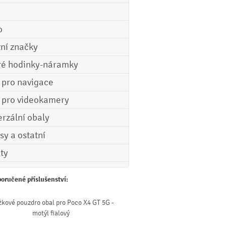
o
tní značky
ré hodinky-náramky
e pro navigace
e pro videokamery
erzální obaly
sy a ostatní
ety
oručené příslušenství:
žkové pouzdro obal pro Poco X4 GT 5G -
motýl fialový