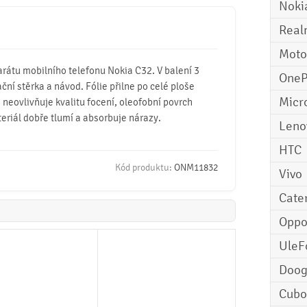
Noki
Real
Moto
arátu mobilního telefonu Nokia C32. V balení 3
OneP
ační stěrka a návod. Fólie přilne po celé ploše
Micr
, neovlivňuje kvalitu focení, oleofobní povrch
teriál dobře tlumí a absorbuje nárazy.
Leno
HTC
Kód produktu:
ONM11832
Vivo
Cater
Opp
UleF
Doo
Cubo