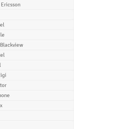
 Ericsson
el
le
 Blackview
tel
l
igi
tor
hone
ix