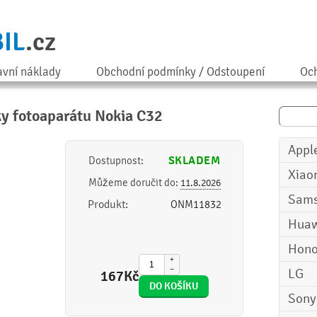
IL
.cz
avní náklady
Obchodní podmínky / Odstoupení
Och
ky fotoaparátu Nokia C32
Appl
SKLADEM
Dostupnost:
Xiao
Můžeme doručit do:
11.8.2026
Sam
Produkt:
ONM11832
Huaw
Hono
+
−
LG
167
Kč
Sony