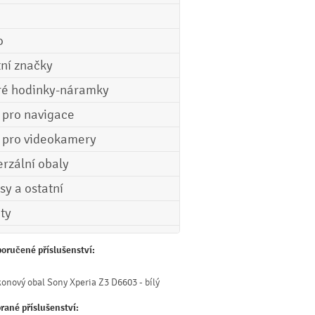
o
tní značky
ré hodinky-náramky
e pro navigace
e pro videokamery
erzální obaly
sy a ostatní
ety
oručené příslušenství:
konový obal Sony Xperia Z3 D6603 - bílý
rané příslušenství: