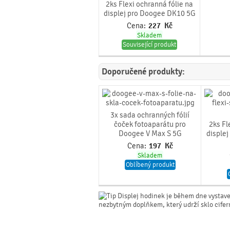
2ks Flexi ochranná fólie na
displej pro Doogee DK10 5G
Cena:
227
Kč
Skladem
Související produkt
Doporučené produkty:
3x sada ochranných fólií
čoček fotoaparátu pro
2ks Fl
Doogee V Max S 5G
disple
Cena:
197
Kč
Skladem
Oblíbený produkt
Displej hodinek je během dne vystav
nezbytným doplňkem, který udrží sklo cife