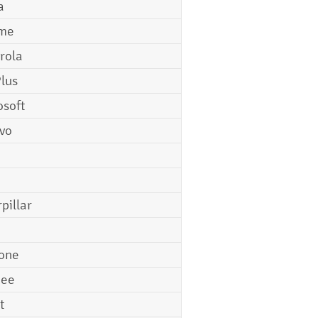
a
me
rola
lus
osoft
vo
pillar
o
one
gee
t