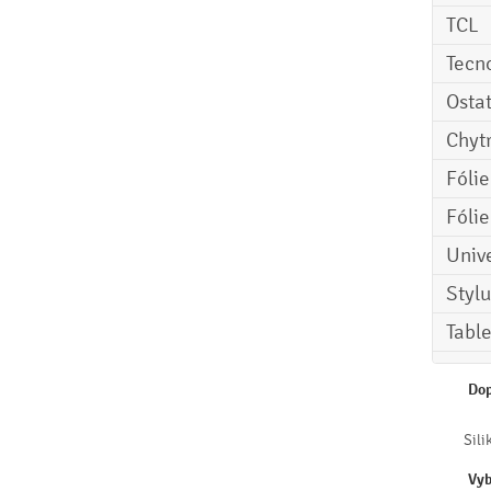
TCL
Tecn
Osta
Chyt
Fóli
Fóli
Univ
Stylu
Tabl
Dop
Sili
Vyb