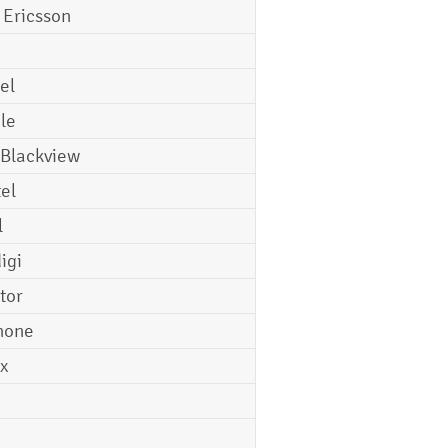
 Ericsson
el
le
 Blackview
tel
l
igi
tor
hone
ix