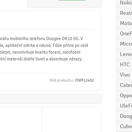
Noki
Real
Moto
OneP
parátu mobilního telefonu Doogee DK10 5G. V
Micr
da, aplikační stěrka a návod. Fólie přilne po celé
lepit, neovlivňuje kvalitu focení, oleofobní
Leno
bilní materiál dobře tlumí a absorbuje nárazy.
HTC
Vivo
Kód produktu:
ONM12402
Cater
Opp
UleF
Doo
Cubo