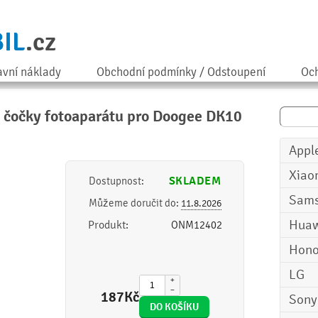
IL
.cz
avní náklady
Obchodní podmínky / Odstoupení
Och
a čočky fotoaparátu pro Doogee DK10
Appl
Xiao
SKLADEM
Dostupnost:
Sam
Můžeme doručit do:
11.8.2026
Huaw
Produkt:
ONM12402
Hono
LG
+
−
187
Kč
Sony