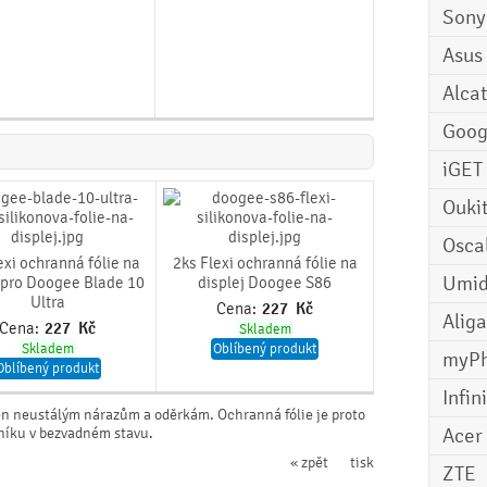
Sony
Asus
Alcat
Goog
iGET
Ouki
Osca
exi ochranná fólie na
2ks Flexi ochranná fólie na
Umid
j pro Doogee Blade 10
displej Doogee S86
Ultra
Cena:
227
Kč
Aliga
Cena:
227
Kč
Skladem
Skladem
Oblíbený produkt
myP
Oblíbený produkt
Infin
en neustálým nárazům a oděrkám. Ochranná fólie je proto
Acer
rníku v bezvadném stavu.
« zpět
tisk
ZTE