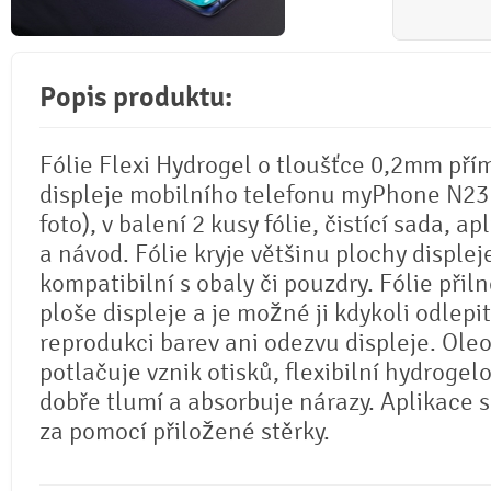
Popis produktu:
Fólie Flexi Hydrogel o tloušťce 0,2mm pří
displeje mobilního telefonu myPhone N23 
foto), v balení 2 kusy fólie, čistící sada, ap
a návod. Fólie kryje většinu plochy displej
kompatibilní s obaly či pouzdry. Fólie přil
ploše displeje a je možné ji kdykoli odlepi
reprodukci barev ani odezvu displeje. Ole
potlačuje vznik otisků, flexibilní hydrogel
dobře tlumí a absorbuje nárazy. Aplikace 
za pomocí přiložené stěrky.