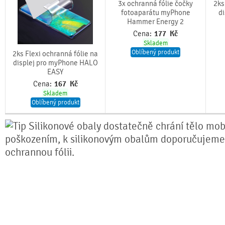
3x ochranná fólie čočky
2ks
fotoaparátu myPhone
d
Hammer Energy 2
Cena:
177
Kč
Skladem
Oblíbený produkt
2ks Flexi ochranná fólie na
displej pro myPhone HALO
EASY
Cena:
167
Kč
Skladem
Oblíbený produkt
Silikonové obaly dostatečně chrání tělo mobi
poškozením, k silikonovým obalům doporučujeme
ochrannou fólii.