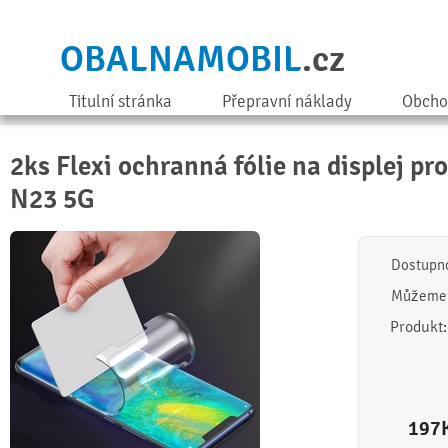
OBALNAMOBIL
.cz
Titulní stránka
Přepravní náklady
Obcho
2ks Flexi ochranná fólie na displej p
N23 5G
Dostupn
Můžeme 
Produkt
197