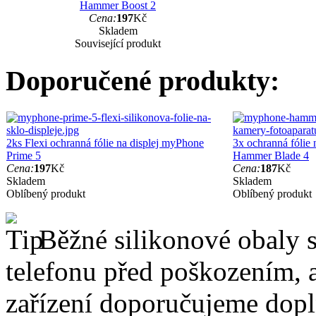
Hammer Boost 2
Cena:
197
Kč
Skladem
Související produkt
Doporučené produkty:
2ks Flexi ochranná fólie na displej myPhone
3x ochranná fólie
Prime 5
Hammer Blade 4
Cena:
197
Kč
Cena:
187
Kč
Skladem
Skladem
Oblíbený produkt
Oblíbený produkt
Běžné silikonové obaly si
telefonu před poškozením, 
zařízení doporučujeme dopln