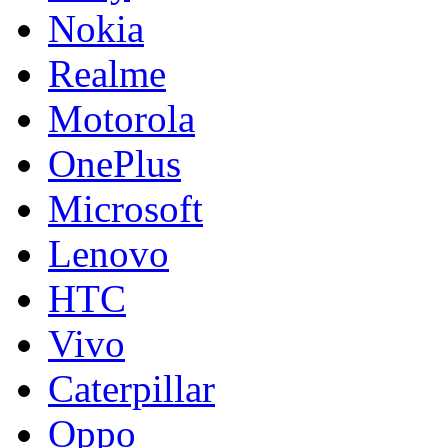
Nokia
Realme
Motorola
OnePlus
Microsoft
Lenovo
HTC
Vivo
Caterpillar
Oppo