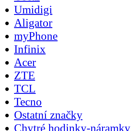
Umidigi
Aligator
myPhone
Infinix
Acer
ZTE
TCL
Tecno
Ostatní značky
Chytré hodinky-náramky