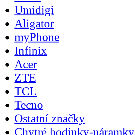
Umidigi
Aligator
myPhone
Infinix
Acer
ZTE
TCL
Tecno
Ostatní značky
Chytré hodinky-náramky