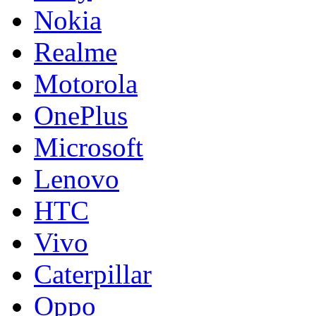
Nokia
Realme
Motorola
OnePlus
Microsoft
Lenovo
HTC
Vivo
Caterpillar
Oppo