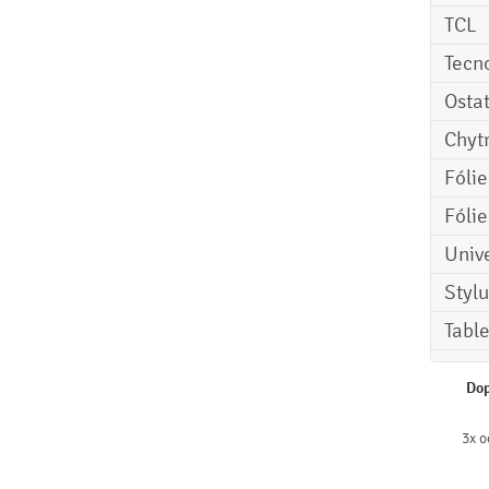
TCL
Tecn
Osta
Chyt
Fóli
Fóli
Univ
Stylu
Tabl
Dop
3x o