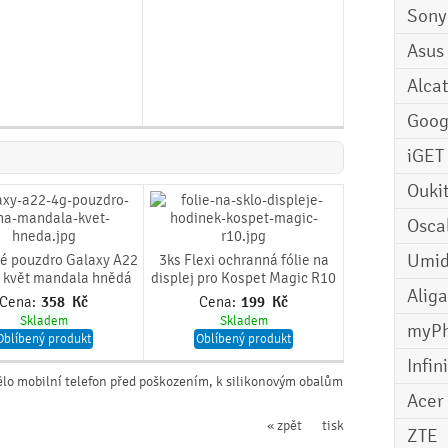
Sony
Asus
Alcat
Goog
iGET
Ouki
Osca
Umid
é pouzdro Galaxy A22
3ks Flexi ochranná fólie na
- květ mandala hnědá
displej pro Kospet Magic R10
Aliga
Cena:
358
Kč
Cena:
199
Kč
Skladem
Skladem
myP
Oblíbený produkt
Oblíbený produkt
Infin
ělo mobilní telefon před poškozením, k silikonovým obalům
Acer
« zpět
tisk
ZTE