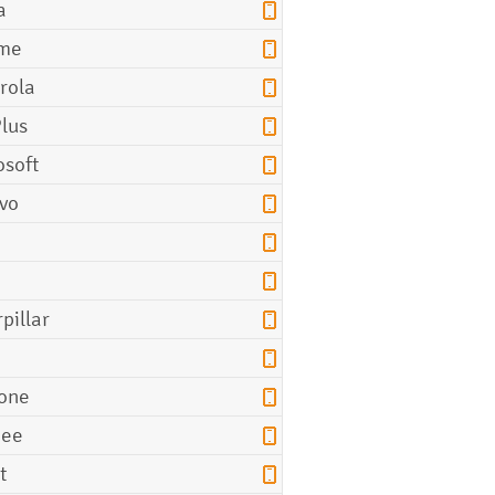
a
me
rola
lus
osoft
vo
pillar
o
one
gee
t