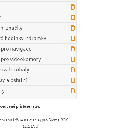
o
tní značky
ré hodinky-náramky
e pro navigace
e pro videokamery
erzální obaly
sy a ostatní
ety
oručené příslušenství:
chranná fólie na displej pro Sigma ROX
12.1 EVO