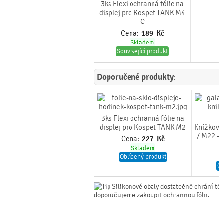
3ks Flexi ochranná fólie na
displej pro Kospet TANK M4
C
Cena:
189
Kč
Skladem
Související produkt
Doporučené produkty:
3ks Flexi ochranná fólie na
displej pro Kospet TANK M2
Knížkov
/ M22 
Cena:
227
Kč
Skladem
Oblíbený produkt
Silikonové obaly dostatečně chrání t
doporučujeme zakoupit ochrannou fólii.