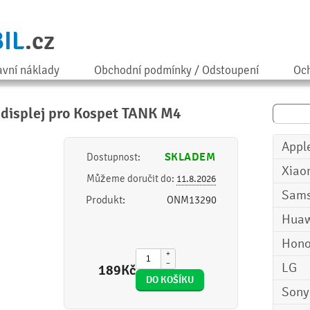
IL
.cz
avní náklady
Obchodní podmínky / Odstoupení
Och
a displej pro Kospet TANK M4
Appl
SKLADEM
Dostupnost:
Xiao
Můžeme doručit do:
11.8.2026
Sam
Produkt:
ONM13290
Huaw
Hono
+
−
LG
189
Kč
Sony