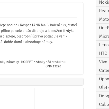
Noki
Real
Moto
pleje hodinek Kospet TANK M4. V balení 3ks, čistící
OneP
 přilne po celé ploše displeje a je možné ji kdykoli
Micr
u displeje, oleofobní úprava potlačuje vznik
iál dobře tlumí a absorbuje nárazy.
Leno
HTC
Vivo
inky-náramky
KOSPET hodinky
Kód produktu:
ONM13290
Cater
Opp
UleF
Doo
Cubo