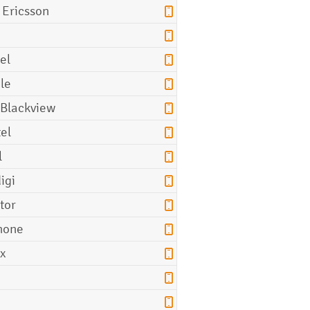
 Ericsson
el
le
 Blackview
tel
l
igi
tor
hone
ix