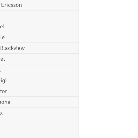
 Ericsson
el
le
 Blackview
tel
l
igi
tor
hone
ix