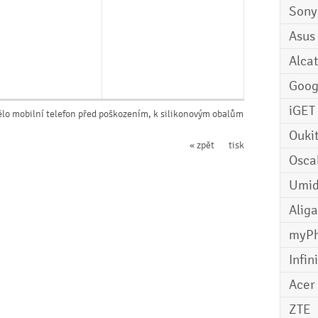
Sony
Asus
Alcat
Goog
iGET
ělo mobilní telefon před poškozením, k silikonovým obalům
Ouki
« zpět
tisk
Osca
Umid
Aliga
myP
Infin
Acer
ZTE