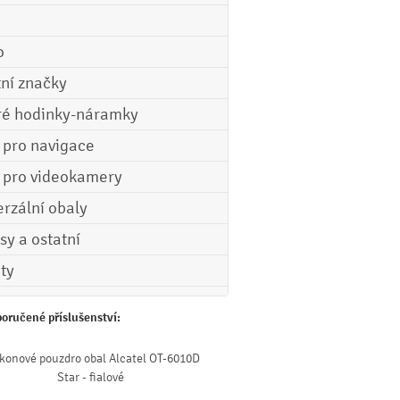
o
tní značky
ré hodinky-náramky
e pro navigace
e pro videokamery
erzální obaly
sy a ostatní
ety
oručené příslušenství:
ikonové pouzdro obal Alcatel OT-6010D
Star - fialové