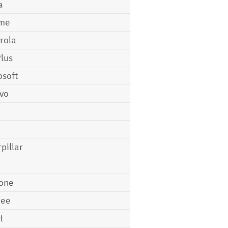
a
me
rola
lus
osoft
vo
pillar
o
one
gee
t