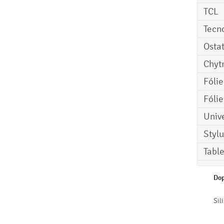
TCL
Tecn
Osta
Chyt
Fóli
Fóli
Univ
Stylu
Tabl
Dop
Sil