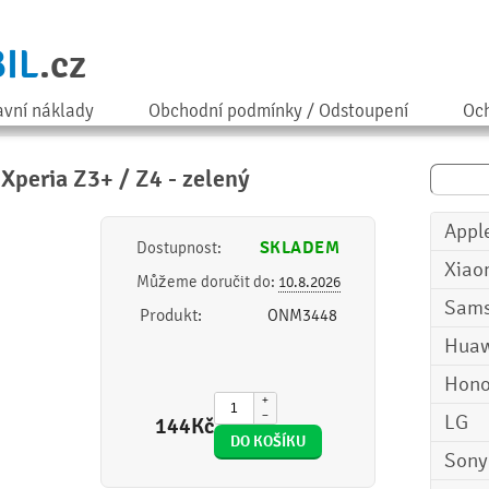
IL
.cz
avní náklady
Obchodní podmínky / Odstoupení
Och
 Xperia Z3+ / Z4 - zelený
Appl
SKLADEM
Dostupnost:
Xiao
Můžeme doručit do:
10.8.2026
Sam
Produkt:
ONM3448
Huaw
Hono
+
−
LG
144
Kč
Sony