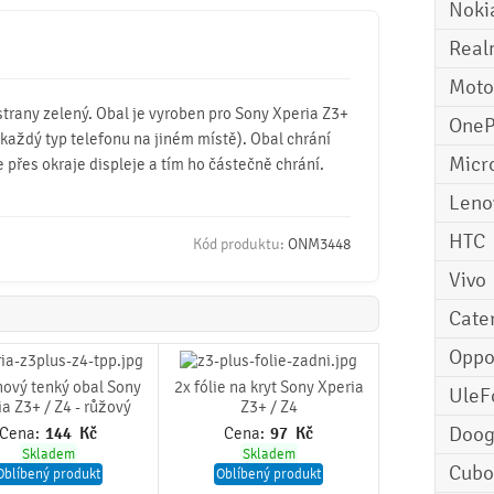
Noki
Real
Moto
strany zelený. Obal je vyroben pro Sony Xperia Z3+
OneP
ro každý typ telefonu na jiném místě). Obal chrání
Micr
 přes okraje displeje a tím ho částečně chrání.
Leno
HTC
Kód produktu:
ONM3448
Vivo
Cater
Opp
nový tenký obal Sony
2x fólie na kryt Sony Xperia
UleF
a Z3+ / Z4 - růžový
Z3+ / Z4
Doo
Cena:
144
Kč
Cena:
97
Kč
Skladem
Skladem
Cubo
Oblíbený produkt
Oblíbený produkt