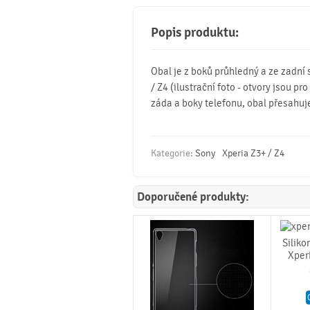
Popis produktu:
Obal je z boků průhledný a ze zadní 
/ Z4 (ilustrační foto - otvory jsou p
záda a boky telefonu, obal přesahuje
Kategorie:
Sony
Xperia Z3+ / Z4
Doporučené produkty:
Siliko
Xperi