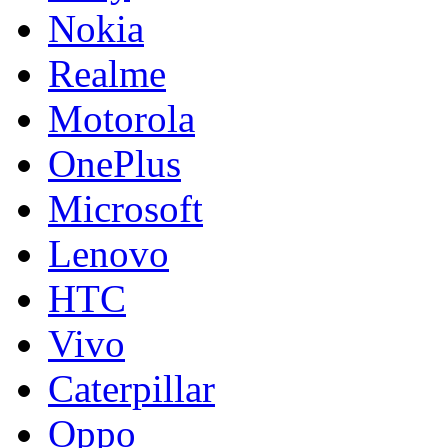
Nokia
Realme
Motorola
OnePlus
Microsoft
Lenovo
HTC
Vivo
Caterpillar
Oppo