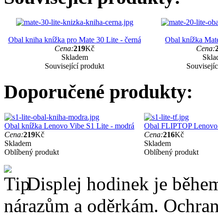
Obal kniha knížka pro Mate 30 Lite - černá
Obal knížka Mate
Cena:
219
Kč
Cena:
Skladem
Skla
Související produkt
Souvisejíc
Doporučené produkty:
Obal knížka Lenovo Vibe S1 Lite - modrá
Obal FLIPTOP Lenovo V
Cena:
219
Kč
Cena:
216
Kč
Skladem
Skladem
Oblíbený produkt
Oblíbený produkt
Displej hodinek je běhe
nárazům a oděrkám. Ochrann