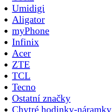
Umidigi
Aligator
myPhone
Infinix
Acer
ZTE
TCL
Tecno
Ostatní značky
Chytré hodinky-náramky