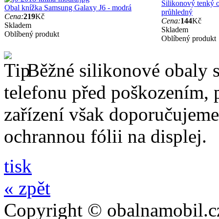
Silikonový tenký 
Obal knížka Samsung Galaxy J6 - modrá
průhledný
Cena:
219
Kč
Cena:
144
Kč
Skladem
Skladem
Oblíbený produkt
Oblíbený produkt
Běžné silikonové obaly si
telefonu před poškozením, 
zařízení však doporučujeme 
ochrannou fólii na displej.
tisk
« zpět
Copyright © obalnamobil.c