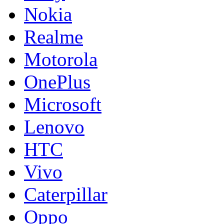
Nokia
Realme
Motorola
OnePlus
Microsoft
Lenovo
HTC
Vivo
Caterpillar
Oppo