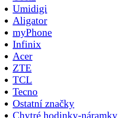
Umidigi
Aligator
myPhone
Infinix
Acer
ZTE
TCL
Tecno
Ostatní značky
Chytré hodinky-náramky