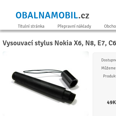
OBALNAMOBIL
.cz
Titulní stránka
Přepravní náklady
Obcho
Vysouvací stylus Nokia X6, N8, E7, C
Dostupn
Můžeme 
Produk
49
K