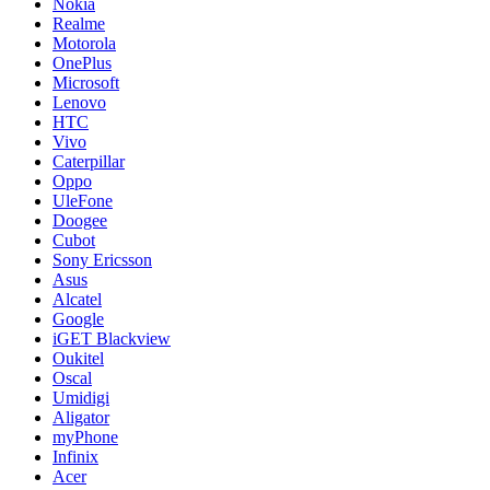
Nokia
Realme
Motorola
OnePlus
Microsoft
Lenovo
HTC
Vivo
Caterpillar
Oppo
UleFone
Doogee
Cubot
Sony Ericsson
Asus
Alcatel
Google
iGET Blackview
Oukitel
Oscal
Umidigi
Aligator
myPhone
Infinix
Acer