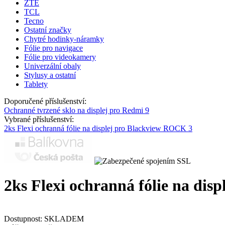
ZTE
TCL
Tecno
Ostatní značky
Chytré hodinky-náramky
Fólie pro navigace
Fólie pro videokamery
Univerzální obaly
Stylusy a ostatní
Tablety
Doporučené příslušenství:
Ochranné tvrzené sklo na displej pro Redmi 9
Vybrané příslušenství:
2ks Flexi ochranná fólie na displej pro Blackview ROCK 3
2ks Flexi ochranná fólie na dis
Dostupnost:
SKLADEM