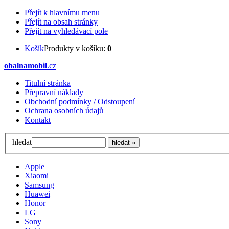
Přejít k hlavnímu menu
Přejít na obsah stránky
Přejít na vyhledávací pole
Košík
Produkty v košíku:
0
obalnamobil
.cz
Titulní stránka
Přepravní náklady
Obchodní podmínky / Odstoupení
Ochrana osobních údajů
Kontakt
hledat
Apple
Xiaomi
Samsung
Huawei
Honor
LG
Sony