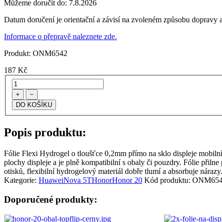
Můžeme doručit do:
7.8.2026
Datum doručení je orientační a závisí na zvoleném způsobu dopravy a
Informace o přepravě naleznete zde.
Produkt:
ONM6542
187
Kč
+
−
Popis produktu:
Fólie Flexi Hydrogel o tloušťce 0,2mm přímo na sklo displeje mobilního
plochy displeje a je plně kompatibilní s obaly či pouzdry. Fólie přiln
otisků, flexibilní hydrogelový materiál dobře tlumí a absorbuje náraz
Kategorie:
Huawei
Nova 5T
Honor
Honor 20
Kód produktu:
ONM654
Doporučené produkty: