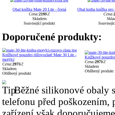
Obal knížka Mate 20 Lite - černá
Obal kniha knížka pro 
Cena:
219
Kč
Cena:
Skladem
Skla
Související produkt
Souvisejíc
Doporučené produkty:
Knížkové pouzdro růžovozlaté Mate 30 Lite -
Knížkové pouzdro 
motýlci
Cena:
297
Kč
Cena:
297
Kč
Skladem
Skladem
Oblíbený produkt
Oblíbený produkt
Běžné silikonové obaly si
telefonu před poškozením, 
zařízení však doporučujeme 