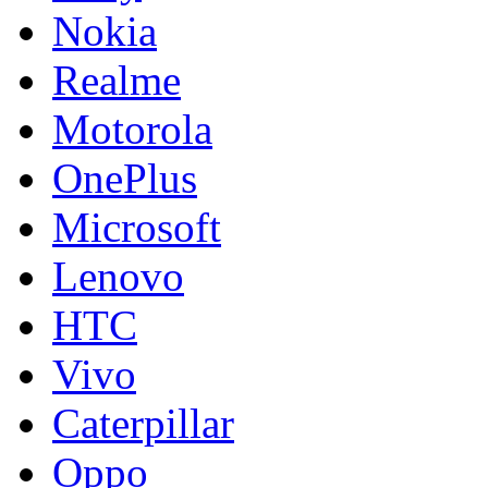
Nokia
Realme
Motorola
OnePlus
Microsoft
Lenovo
HTC
Vivo
Caterpillar
Oppo