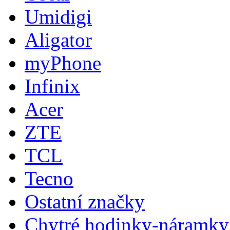
Umidigi
Aligator
myPhone
Infinix
Acer
ZTE
TCL
Tecno
Ostatní značky
Chytré hodinky-náramky