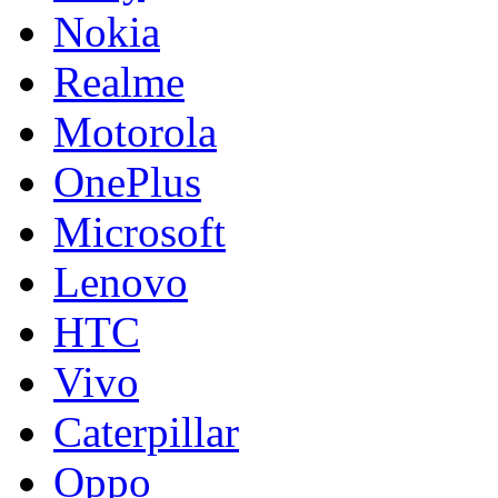
Nokia
Realme
Motorola
OnePlus
Microsoft
Lenovo
HTC
Vivo
Caterpillar
Oppo