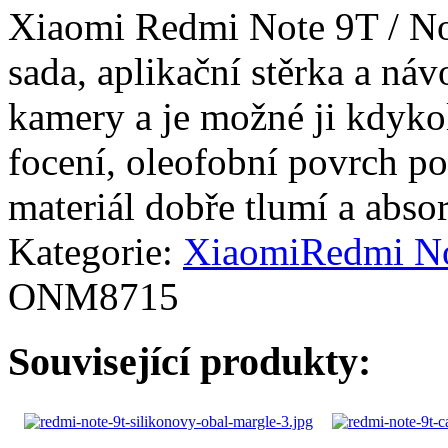
Xiaomi Redmi Note 9T / Not
sada, aplikační stěrka a náv
kamery a je možné ji kdykol
focení, oleofobní povrch pot
materiál dobře tlumí a abso
Kategorie:
Xiaomi
Redmi No
ONM8715
Související produkty: