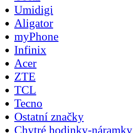
Umidigi
Aligator
myPhone
Infinix
Acer
ZTE
TCL
Tecno
Ostatní značky
Chytré hodinky-náramky