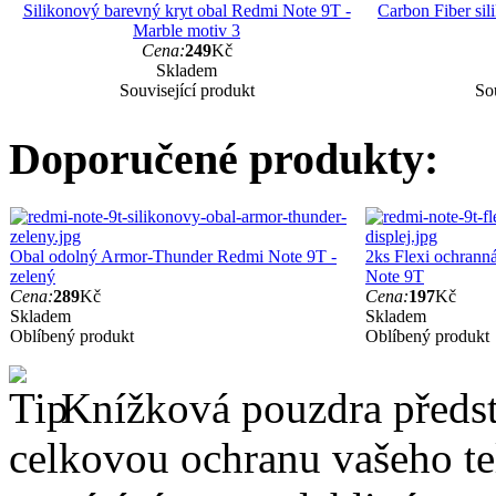
Silikonový barevný kryt obal Redmi Note 9T -
Carbon Fiber si
Marble motiv 3
Cena:
249
Kč
Skladem
Související produkt
Sou
Doporučené produkty:
Obal odolný Armor-Thunder Redmi Note 9T -
2ks Flexi ochranná
zelený
Note 9T
Cena:
289
Kč
Cena:
197
Kč
Skladem
Skladem
Oblíbený produkt
Oblíbený produkt
Knížková pouzdra předsta
celkovou ochranu vašeho te