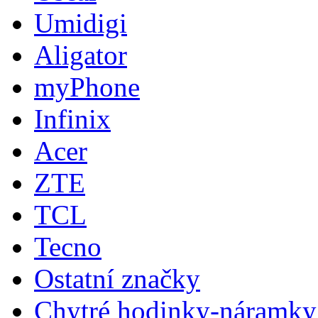
Umidigi
Aligator
myPhone
Infinix
Acer
ZTE
TCL
Tecno
Ostatní značky
Chytré hodinky-náramky