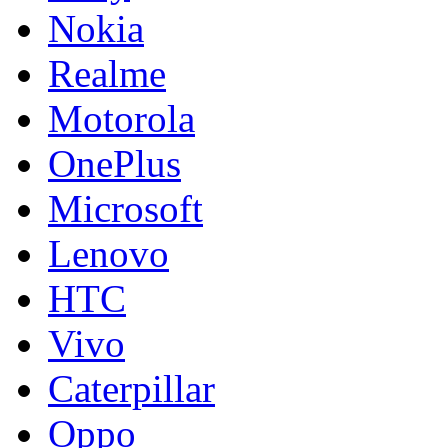
Nokia
Realme
Motorola
OnePlus
Microsoft
Lenovo
HTC
Vivo
Caterpillar
Oppo