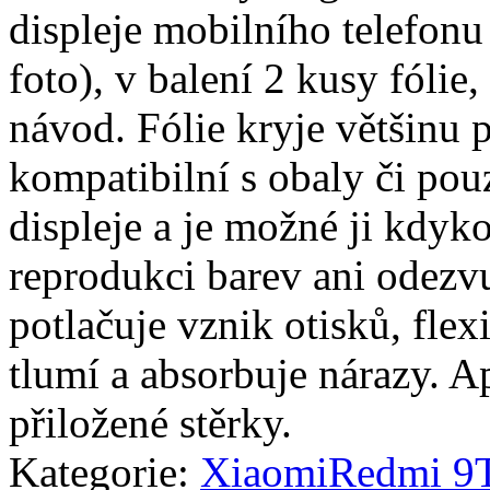
displeje mobilního telefon
foto), v balení 2 kusy fólie, 
návod. Fólie kryje většinu p
kompatibilní s obaly či pouz
displeje a je možné ji kdyko
reprodukci barev ani odezvu
potlačuje vznik otisků, fle
tlumí a absorbuje nárazy. A
přiložené stěrky.
Kategorie:
Xiaomi
Redmi 9