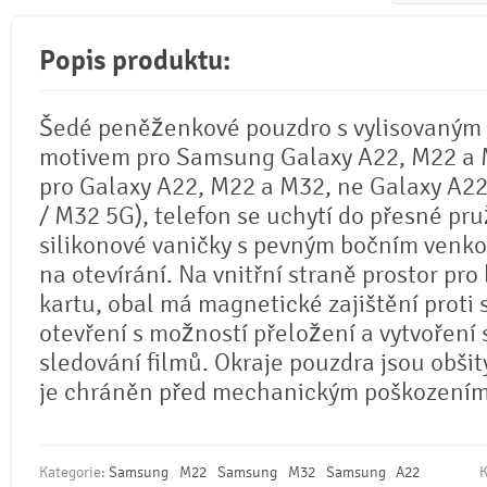
Popis produktu:
Šedé peněženkové pouzdro s vylisovaným
motivem pro Samsung Galaxy A22, M22 a 
pro Galaxy A22, M22 a M32, ne Galaxy A2
/ M32 5G), telefon se uchytí do přesné pr
silikonové vaničky s pevným bočním venk
na otevírání. Na vnitřní straně prostor pr
kartu, obal má magnetické zajištění prot
otevření s možností přeložení a vytvoření 
sledování filmů. Okraje pouzdra jsou obšity
je chráněn před mechanickým poškozením
Kategorie:
Samsung
M22
Samsung
M32
Samsung
A22
K