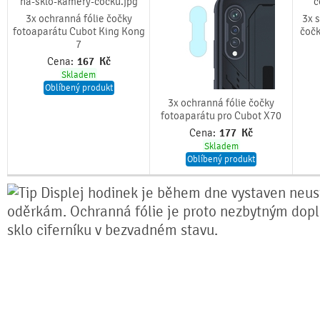
3x ochranná fólie čočky
3x 
fotoaparátu Cubot King Kong
čočk
7
Cena:
167
Kč
Skladem
Oblíbený produkt
3x ochranná fólie čočky
fotoaparátu pro Cubot X70
Cena:
177
Kč
Skladem
Oblíbený produkt
Displej hodinek je během dne vystaven neu
oděrkám. Ochranná fólie je proto nezbytným dopl
sklo ciferníku v bezvadném stavu.