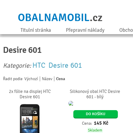
OBALNAMOBIL
.cz
Titulní stránka
Přepravní náklady
Obcho
Desire 601
HTC
Desire 601
Kategorie:
Řadit podle
Výchozí
Název
Cena
2x fólie na displej HTC
Silikonový obal HTC Desire
Desire 601
601 - bílý
DO KOŠÍKU
145
Kč
Cena:
Skladem