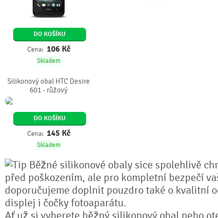
DO KOŠÍKU
106
Kč
Cena:
Skladem
Silikonový obal HTC Desire
601 - růžový
DO KOŠÍKU
145
Kč
Cena:
Skladem
Běžné silikonové obaly sice spolehlivě chr
před poškozením, ale pro kompletní bezpečí va
doporučujeme doplnit pouzdro také o kvalitní o
displej i čočky fotoaparátu.
Ať už si vyberete běžný silikonový obal nebo ot