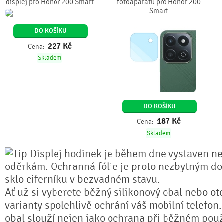
displej pro Honor 200 Smart
fotoaparátu pro Honor 200
Smart
DO KOŠÍKU
227
Kč
Cena:
Skladem
DO KOŠÍKU
187
Kč
Cena:
Skladem
Displej hodinek je během dne vystaven n
oděrkám. Ochranná fólie je proto nezbytným do
sklo ciferníku v bezvadném stavu.
Ať už si vyberete běžný silikonový obal nebo ot
varianty spolehlivě ochrání váš mobilní telefon
obal slouží nejen jako ochrana při běžném použ