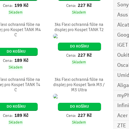
Sony
199
Kč
227
Kč
Cena:
Cena:
Skladem
Skladem
Asus
Alcat
Flexi ochranná fólie na
3ks Flexi ochranná fólie na
ej pro Kospet TANK M4
displej pro Kospet TANK T2
Goog
C
iGET
DO KOŠÍKU
DO KOŠÍKU
Ouki
227
Kč
Cena:
189
Kč
Cena:
Skladem
Osca
Skladem
Umid
Flexi ochranná fólie na
3ks Flexi ochranná fólie na
Aliga
lej pro Kospet TANK T4
displej pro Kospet Tank M3 /
C
M3 Ultra
myP
Infin
DO KOŠÍKU
DO KOŠÍKU
Acer
189
Kč
227
Kč
Cena:
Cena:
Skladem
Skladem
ZTE