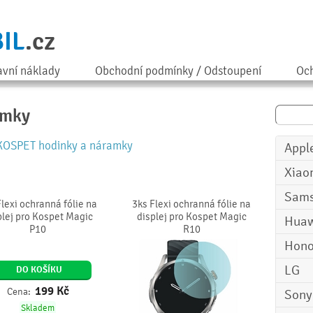
IL
.cz
avní náklady
Obchodní podmínky / Odstoupení
Och
amky
KOSPET hodinky a náramky
Appl
Xiao
Sam
Flexi ochranná fólie na
3ks Flexi ochranná fólie na
plej pro Kospet Magic
displej pro Kospet Magic
Huaw
P10
R10
Hono
LG
DO KOŠÍKU
199
Kč
Cena:
Sony
Skladem