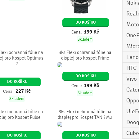
Noki
Real
DO KOŠÍKU
Moto
199
Kč
Cena:
OneP
Skladem
Micr
Flexi ochranná fólie na
3ks Flexi ochranná fólie na
Leno
lej pro Kospet Optimus
displej pro Kospet Prime
2
HTC
DO KOŠÍKU
Vivo
DO KOŠÍKU
199
Kč
Cena:
Cater
227
Kč
Cena:
Skladem
Skladem
Opp
UleF
Flexi ochranná fólie na
3ks Flexi ochranná fólie na
plej pro Kospet Pulse
displej pro Kospet TANK M2
Doo
Cubo
DO KOŠÍKU
DO KOŠÍKU