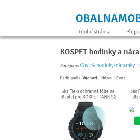
OBALNAMOB
Titulní stránka
Přepr
KOSPET hodinky a nár
Chytré hodinky-náramky
Kategorie:
Řadit podle
Výchozí
Název
Cena
3ks Flexi ochranná fólie na
3ks 
displej pro KOSPET TANK S2
dis