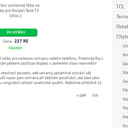
Flexi ochranná fólie na
TCL
lej pro Kospet Tank T3
Ultra 2
Tecn
Osta
DO KOŠÍKU
Chyt
227
Kč
Cena:
Un
Skladem
Am
 volbu pro celkovou ochranu vašeho telefonu. Praktický flip s
ým páskem zajišťuje displeji v zavřeném stavu maximální
Ga
Xi
 otevírací pouzdro, obě varianty spolehlivě ochrání váš
ouží nejen jako ochrana při běžném používání, ale také jako
Sa
 originální vzhled i praktické využití. Nabízíme přibližně 12
Fi
« zpět
tisk
Hu
Ho
Ha
Su