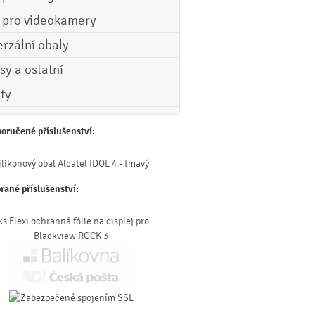
e pro videokamery
erzální obaly
sy a ostatní
ety
oručené příslušenství:
ilikonový obal Alcatel IDOL 4 - tmavý
rané příslušenství:
ks Flexi ochranná fólie na displej pro
Blackview ROCK 3