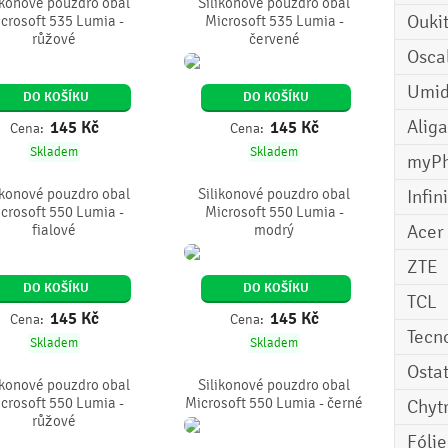
ikonové pouzdro obal
Silikonové pouzdro obal
Ouki
crosoft 535 Lumia -
Microsoft 535 Lumia -
růžové
červené
Osca
Umid
DO KOŠÍKU
DO KOŠÍKU
Aliga
145
Kč
145
Kč
Cena:
Cena:
Skladem
Skladem
myP
ikonové pouzdro obal
Silikonové pouzdro obal
Infin
crosoft 550 Lumia -
Microsoft 550 Lumia -
Acer
fialové
modrý
ZTE
DO KOŠÍKU
DO KOŠÍKU
TCL
145
Kč
145
Kč
Cena:
Cena:
Tecn
Skladem
Skladem
Osta
ikonové pouzdro obal
Silikonové pouzdro obal
crosoft 550 Lumia -
Microsoft 550 Lumia - černé
Chyt
růžové
Fóli