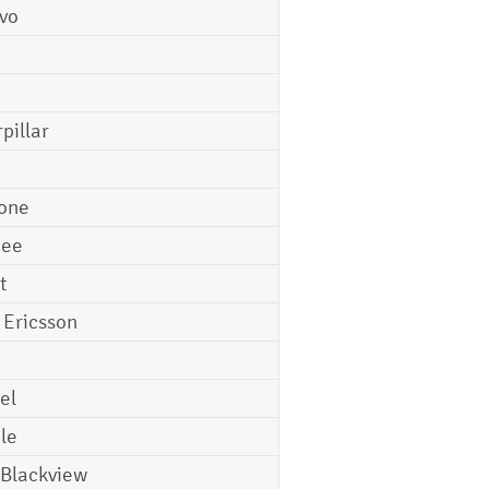
vo
pillar
o
one
gee
t
 Ericsson
el
le
 Blackview