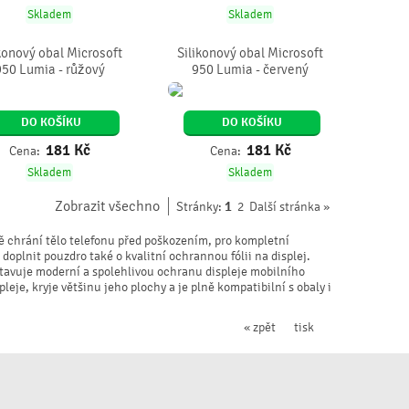
Skladem
Skladem
konový obal Microsoft
Silikonový obal Microsoft
950 Lumia - růžový
950 Lumia - červený
DO KOŠÍKU
DO KOŠÍKU
181
Kč
181
Kč
Cena:
Cena:
Skladem
Skladem
Zobrazit všechno
1
Stránky:
2
Další stránka »
ě chrání tělo telefonu před poškozením, pro kompletní
oplnit pouzdro také o kvalitní ochrannou fólii na displej.
dstavuje moderní a spolehlivou ochranu displeje mobilního
pleje, kryje většinu jeho plochy a je plně kompatibilní s obaly i
« zpět
tisk