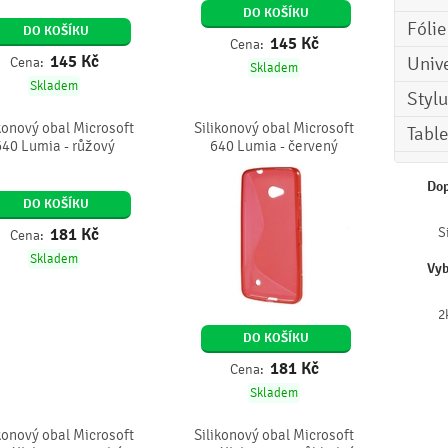
DO KOŠÍKU
Fóli
DO KOŠÍKU
145
Kč
Cena:
145
Kč
Univ
Cena:
Skladem
Skladem
Stylu
konový obal Microsoft
Silikonový obal Microsoft
Tabl
640 Lumia - růžový
640 Lumia - červený
Dop
DO KOŠÍKU
181
Kč
S
Cena:
Skladem
Vyb
2
DO KOŠÍKU
181
Kč
Cena:
Skladem
konový obal Microsoft
Silikonový obal Microsoft