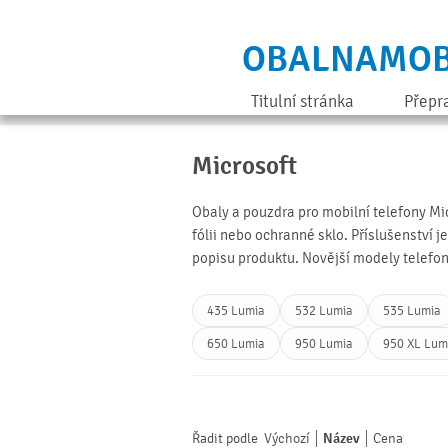
OBALNAMOB
Titulní stránka
Přepr
Microsoft
Obaly a pouzdra pro mobilní telefony M
fólii nebo ochranné sklo. Příslušenství 
popisu produktu. Novější modely telefo
435 Lumia
532 Lumia
535 Lumia
650 Lumia
950 Lumia
950 XL Lum
Řadit podle
Výchozí
Název
Cena