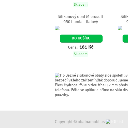
Skladem
Silikonový obal Microsoft
Sili
950 Lumia - fialový
DO KOŠÍKU
181
Kč
Cena:
Skladem
Běžné silikonové obaly sice spolehliv
bezpečí vašeho zařízení však doporučujeme d
Flexi Hydrogel fólie o tloušťce 0,2 mm pře
telefonu. Fólie se aplikuje přímo na sklo dis
pouzdry.
Copyright © obalnamobil.cz