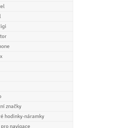
tel
l
igi
tor
hone
ix
o
tní značky
ré hodinky-náramky
e pro navigace