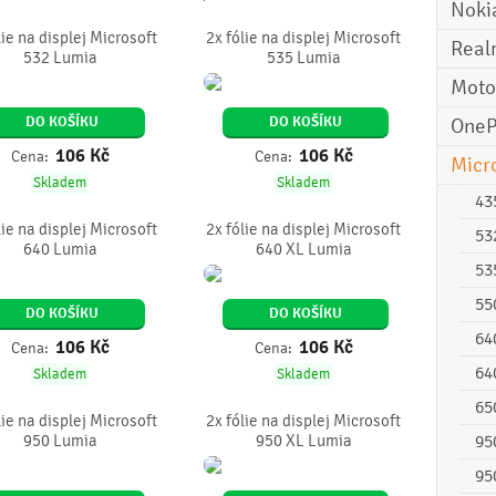
Noki
lie na displej Microsoft
2x fólie na displej Microsoft
Real
532 Lumia
535 Lumia
Moto
DO KOŠÍKU
DO KOŠÍKU
OneP
106
Kč
106
Kč
Cena:
Cena:
Micr
Skladem
Skladem
43
lie na displej Microsoft
2x fólie na displej Microsoft
53
640 Lumia
640 XL Lumia
53
55
DO KOŠÍKU
DO KOŠÍKU
64
106
Kč
106
Kč
Cena:
Cena:
64
Skladem
Skladem
65
lie na displej Microsoft
2x fólie na displej Microsoft
950 Lumia
950 XL Lumia
95
95