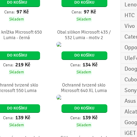
DO KOŠÍKU
DO KOŠÍKU
Leno
97
Kč
97
Kč
Cena:
Cena:
HTC
Skladem
Skladem
Vivo
 knížka Microsoft 650
Obal silikon Microsoft 435 /
Cater
Lumia - černá
532 Lumia - motiv 2
Opp
DO KOŠÍKU
DO KOŠÍKU
UleF
219
Kč
134
Kč
Cena:
Cena:
Doo
Skladem
Skladem
Cubo
hranné tvrzené sklo
Ochranné tvrzené sklo
Sony
icrosoft 550 Lumia
Microsoft 640 XL Lumia
Asus
DO KOŠÍKU
DO KOŠÍKU
Alcat
139
Kč
139
Kč
Cena:
Cena:
Goog
Skladem
Skladem
iGET