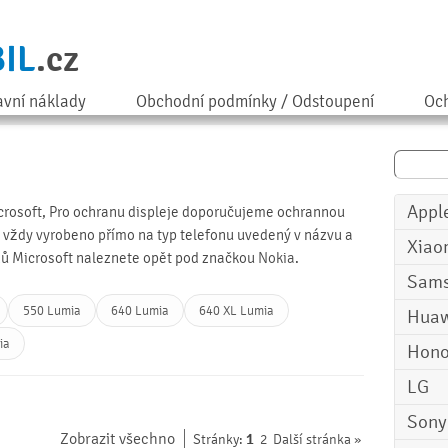
IL
.cz
avní náklady
Obchodní podmínky / Odstoupení
Och
Appl
icrosoft, Pro ochranu displeje doporučujeme ochrannou
je vždy vyrobeno přímo na typ telefonu uvedený v názvu a
Xiao
nů Microsoft naleznete opět pod značkou
Nokia
.
Sam
550 Lumia
640 Lumia
640 XL Lumia
Huaw
ia
Hono
LG
Sony
Zobrazit všechno
1
Stránky:
2
Další stránka »