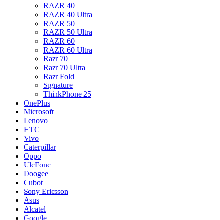
RAZR 40
RAZR 40 Ultra
RAZR 50
RAZR 50 Ultra
RAZR 60
RAZR 60 Ultra
Razr 70
Razr 70 Ultra
Razr Fold
Signature
ThinkPhone 25
OnePlus
Microsoft
Lenovo
HTC
Vivo
Caterpillar
Oppo
UleFone
Doogee
Cubot
Sony Ericsson
Asus
Alcatel
Google