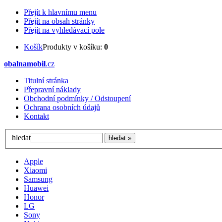
Přejít k hlavnímu menu
Přejít na obsah stránky
Přejít na vyhledávací pole
Košík
Produkty v košíku:
0
obalnamobil
.cz
Titulní stránka
Přepravní náklady
Obchodní podmínky / Odstoupení
Ochrana osobních údajů
Kontakt
hledat
Apple
Xiaomi
Samsung
Huawei
Honor
LG
Sony