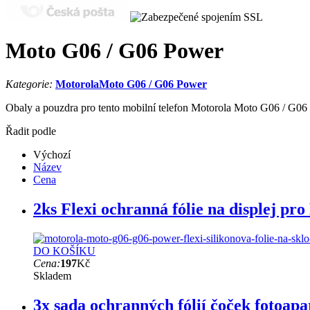
Moto G06 / G06 Power
Kategorie:
Motorola
Moto G06 / G06 Power
Obaly a pouzdra pro tento mobilní telefon Motorola Moto G06 / G06 P
Řadit podle
Výchozí
Název
Cena
2ks Flexi ochranná fólie na displej p
DO KOŠÍKU
Cena:
197
Kč
Skladem
3x sada ochranných fólií čoček fotoa