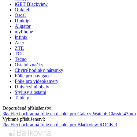
iGET Blackview
Oukitel
Oscal
Umidigi
Aligator
myPhone
Infinix
Acer
ZTE
TCL
Tecno
Ostatní značky
Chytré hodinky-náramky
Fólie pro navigace
Fólie pro videokamery
Univerzální obaly
Stylusy a ostatní
Tablety
Doporučené příslušenství:
3ks Flexi ochranná fólie na displej pro Galaxy Watch6 Classic 43mm
Vybrané příslušenství:
2ks Flexi ochranná fólie na displej pro Blackview ROCK 3