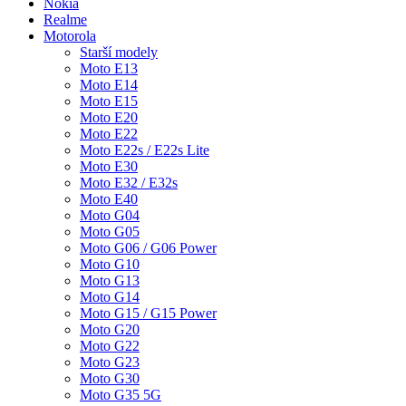
Nokia
Realme
Motorola
Starší modely
Moto E13
Moto E14
Moto E15
Moto E20
Moto E22
Moto E22s / E22s Lite
Moto E30
Moto E32 / E32s
Moto E40
Moto G04
Moto G05
Moto G06 / G06 Power
Moto G10
Moto G13
Moto G14
Moto G15 / G15 Power
Moto G20
Moto G22
Moto G23
Moto G30
Moto G35 5G