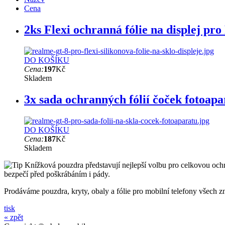
Cena
2ks Flexi ochranná fólie na displej p
DO KOŠÍKU
Cena:
197
Kč
Skladem
3x sada ochranných fólií čoček fotoap
DO KOŠÍKU
Cena:
187
Kč
Skladem
Knížková pouzdra představují nejlepší volbu pro celkovou ochr
bezpečí před poškrábáním i pády.
Prodáváme pouzdra, kryty, obaly a fólie pro mobilní telefony všech
tisk
« zpět