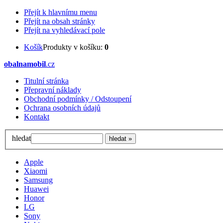
Přejít k hlavnímu menu
Přejít na obsah stránky
Přejít na vyhledávací pole
Košík
Produkty v košíku:
0
obalnamobil
.cz
Titulní stránka
Přepravní náklady
Obchodní podmínky / Odstoupení
Ochrana osobních údajů
Kontakt
hledat
Apple
Xiaomi
Samsung
Huawei
Honor
LG
Sony