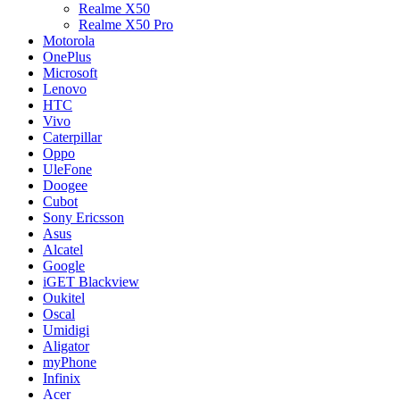
Realme X50
Realme X50 Pro
Motorola
OnePlus
Microsoft
Lenovo
HTC
Vivo
Caterpillar
Oppo
UleFone
Doogee
Cubot
Sony Ericsson
Asus
Alcatel
Google
iGET Blackview
Oukitel
Oscal
Umidigi
Aligator
myPhone
Infinix
Acer