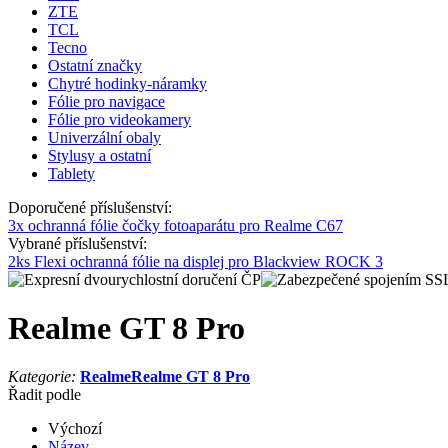
ZTE
TCL
Tecno
Ostatní značky
Chytré hodinky-náramky
Fólie pro navigace
Fólie pro videokamery
Univerzální obaly
Stylusy a ostatní
Tablety
Doporučené příslušenství:
3x ochranná fólie čočky fotoaparátu pro Realme C67
Vybrané příslušenství:
2ks Flexi ochranná fólie na displej pro Blackview ROCK 3
Realme GT 8 Pro
Kategorie:
Realme
Realme GT 8 Pro
Řadit podle
Výchozí
Název