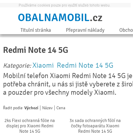
OBALNAMOBIL
.cz
Titulní stránka
Přepravní náklady
Obcho
Redmi Note 14 5G
Xiaomi
Redmi Note 14 5G
Kategorie:
Mobilní telefon Xiaomi Redmi Note 14 5G je
potřeba chránit, u nás si jistě vyberete z ši
a pouzder pro všechny modely Xiaomi.
Řadit podle
Výchozí
Název
Cena
2ks Flexi ochranná fólie na
3x sada ochranných fólií na
displej pro Xiaomi Redmi
čočky fotoaparátu Xiaomi
Note 14 5G
Redmi Note 14 5G