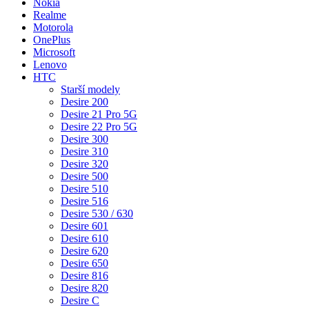
Nokia
Realme
Motorola
OnePlus
Microsoft
Lenovo
HTC
Starší modely
Desire 200
Desire 21 Pro 5G
Desire 22 Pro 5G
Desire 300
Desire 310
Desire 320
Desire 500
Desire 510
Desire 516
Desire 530 / 630
Desire 601
Desire 610
Desire 620
Desire 650
Desire 816
Desire 820
Desire C