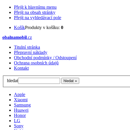
Přejít k hlavnímu menu
Přejít na obsah stránky
Přejít na vyhledávací pole
Košík
Produkty v košíku:
0
obalnamobil
.cz
Titulní stránka
Přepravní náklady
Obchodní podmínky / Odstoupení
Ochrana osobních údajů
Kontakt
hledat
Apple
Xiaomi
Samsung
Huawei
Honor
LG
Sony