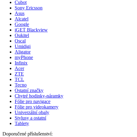
Cubot
Sony Ericsson
Asus
Alcatel
Google
iGET Blackview
Oukitel
Oscal
Umidigi
Aligator
myPhone
Infinix
Acer
ZTE
TCL
Tecno
Ostatní značky
Chytré hodinky-náramky
Fólie pro navigace
Fólie pro videokamery
Univerzální obaly
Stylusy a ostatní
Tablety
Doporučené příslušenství: