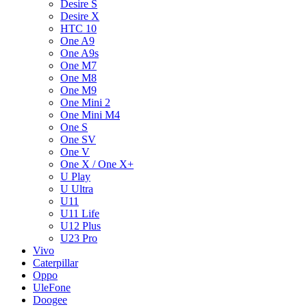
Desire S
Desire X
HTC 10
One A9
One A9s
One M7
One M8
One M9
One Mini 2
One Mini M4
One S
One SV
One V
One X / One X+
U Play
U Ultra
U11
U11 Life
U12 Plus
U23 Pro
Vivo
Caterpillar
Oppo
UleFone
Doogee