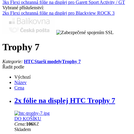
3ks Flexi ochranná fólie na displej pro Garett Sport Activity / GT
Vybrané příslušenství:
2ks Flexi ochranná fólie na displej pro Blackview ROCK 3
Trophy 7
Kategorie:
HTC
Starší modely
Trophy 7
Řadit podle
Výchozí
Název
Cena
2x fólie na displej HTC Trophy 7
DO KOŠÍKU
Cena:
106
Kč
Skladem