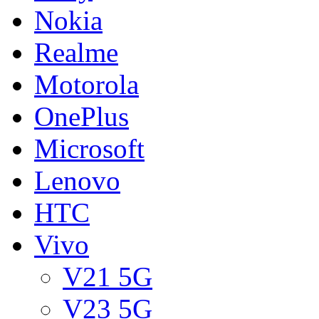
Nokia
Realme
Motorola
OnePlus
Microsoft
Lenovo
HTC
Vivo
V21 5G
V23 5G