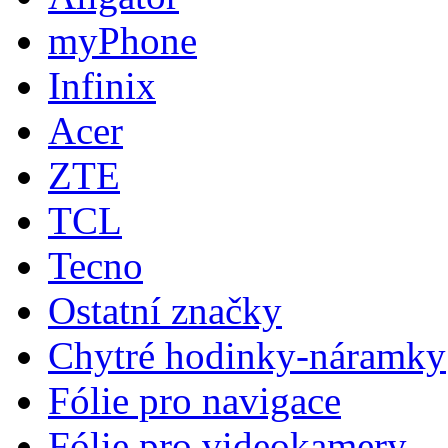
myPhone
Infinix
Acer
ZTE
TCL
Tecno
Ostatní značky
Chytré hodinky-náramky
Fólie pro navigace
Fólie pro videokamery