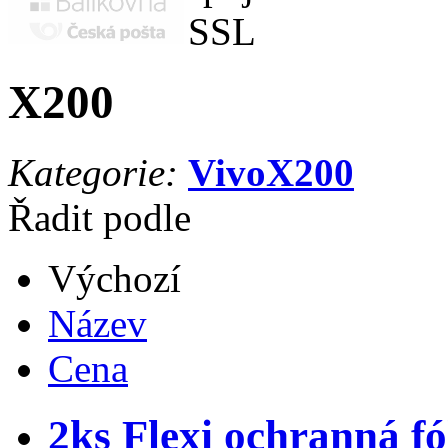
X200
Kategorie:
Vivo
X200
Řadit podle
Výchozí
Název
Cena
2ks Flexi ochranná fó