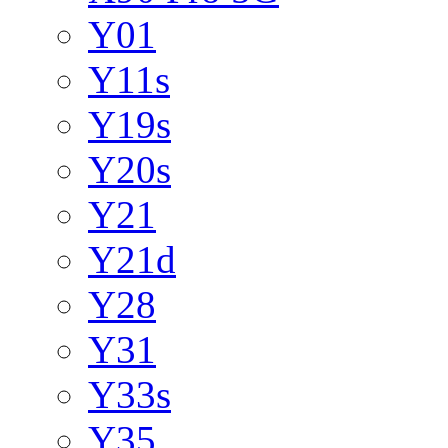
Y01
Y11s
Y19s
Y20s
Y21
Y21d
Y28
Y31
Y33s
Y35