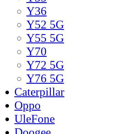
Y36
Y52 5G
Y55 5G
Y70
Y72 5G
Y76 5G
Caterpillar
Oppo
UleFone
Doogee