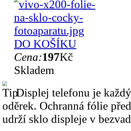
DO KOŠÍKU
Cena:
197
Kč
Skladem
Displej telefonu je každý
oděrek. Ochranná fólie pře
udrží sklo displeje v bezv