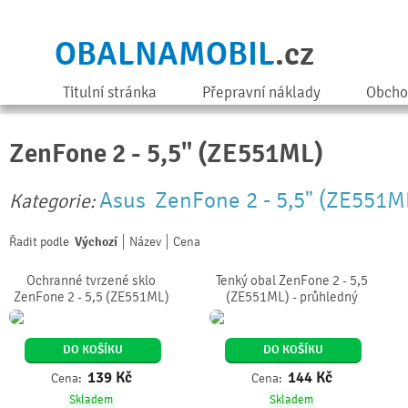
OBALNAMOBIL
.cz
Titulní stránka
Přepravní náklady
Obcho
ZenFone 2 - 5,5" (ZE551ML)
Asus
ZenFone 2 - 5,5" (ZE551M
Kategorie:
Řadit podle
Výchozí
Název
Cena
Ochranné tvrzené sklo
Tenký obal ZenFone 2 - 5,5
ZenFone 2 - 5,5 (ZE551ML)
(ZE551ML) - průhledný
DO KOŠÍKU
DO KOŠÍKU
139
Kč
144
Kč
Cena:
Cena:
Skladem
Skladem