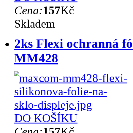
Cena:
157
Kč
Skladem
2ks Flexi ochranná f
MM428
DO KOŠÍKU
Cena:
157
Kč