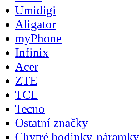
Umidigi
Aligator
myPhone
Infinix
Acer
ZTE
TCL
Tecno
Ostatní značky
Chytré hodinky-náramky