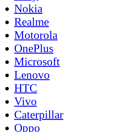
Nokia
Realme
Motorola
OnePlus
Microsoft
Lenovo
HTC
Vivo
Caterpillar
Oppo