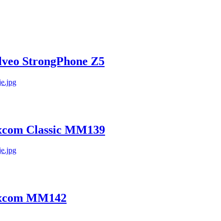
volveo StrongPhone Z5
Maxcom Classic MM139
 Maxcom MM142