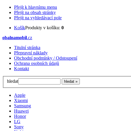
Přejít k hlavnímu menu
Přejít na obsah stránky
Přejít na vyhledávací pole
Košík
Produkty v košíku:
0
obalnamobil
.cz
Titulní stránka
Přepravní náklady
Obchodní podmínky / Odstoupení
Ochrana osobních údajů
Kontakt
hledat
Apple
Xiaomi
Samsung
Huawei
Honor
LG
Sony