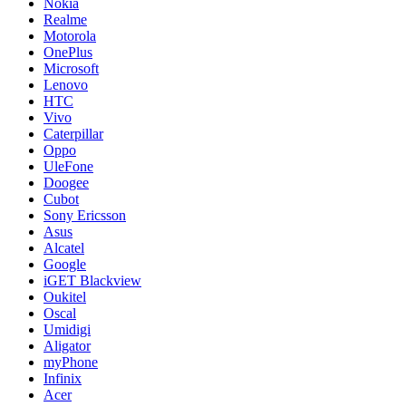
Nokia
Realme
Motorola
OnePlus
Microsoft
Lenovo
HTC
Vivo
Caterpillar
Oppo
UleFone
Doogee
Cubot
Sony Ericsson
Asus
Alcatel
Google
iGET Blackview
Oukitel
Oscal
Umidigi
Aligator
myPhone
Infinix
Acer