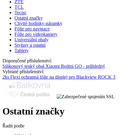
ZTE
TCL
Tecno
Ostatní značky
Chytré hodinky-náramky
Fólie pro navigace
Fólie pro videokamery
Univerzální obaly
Stylusy a ostatní
Tablety
Doporučené příslušenství:
Silikonový tenký obal Xiaomi Redmi GO - průhledný
Vybrané příslušenství:
2ks Flexi ochranná fólie na displej pro Blackview ROCK 3
Ostatní značky
Řadit podle