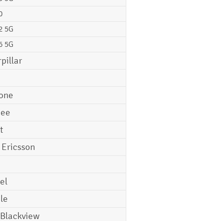
0
2 5G
6 5G
pillar
o
one
gee
t
 Ericsson
el
le
 Blackview