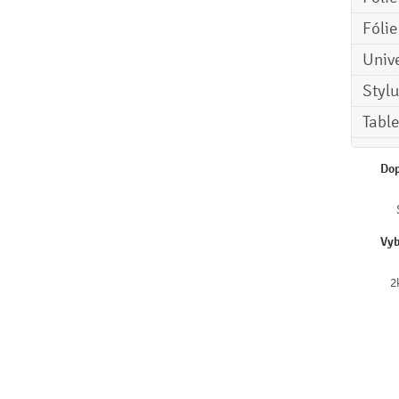
Fóli
Univ
Stylu
Tabl
Dop
Vyb
2