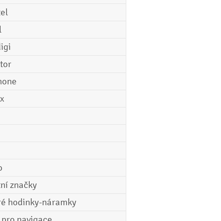
tel
l
igi
tor
hone
ix
o
tní značky
ré hodinky-náramky
e pro navigace