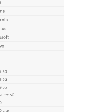
a
me
rola
lus
osoft
vo
1 5G
3 5G
9 5G
9 Lite 5G
0
0 Lite