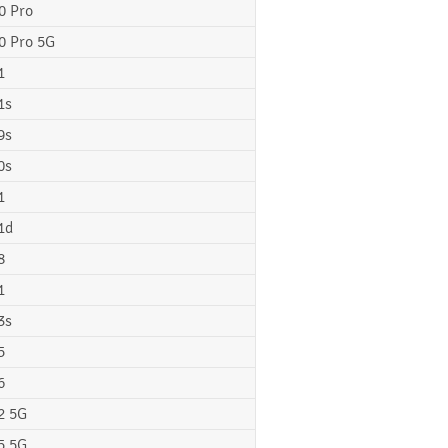
0 Pro
0 Pro 5G
1
1s
9s
0s
1
1d
8
1
3s
5
6
2 5G
5 5G