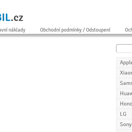
IL
.cz
avní náklady
Obchodní podmínky / Odstoupení
Och
Appl
Xiao
Sam
Huaw
Hono
LG
Sony