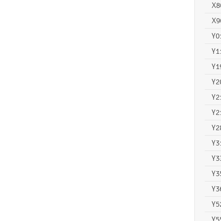
X8
X9
Y0
Y1
Y1
Y2
Y2
Y2
Y2
Y3
Y3
Y3
Y3
Y5
Y5