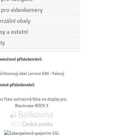
e pro videokamery
erzální obaly
sy a ostatní
ety
oručené příslušenství:
Silikonový obal Lenovo S90 - fialový
rané příslušenství:
ks Flexi ochranná fólie na displej pro
Blackview ROCK 3