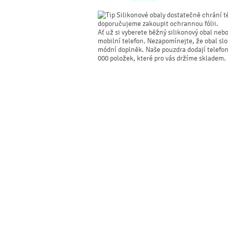
Silikonové obaly dostatečně chrání t
doporučujeme zakoupit ochrannou fólii.
Ať už si vyberete běžný silikonový obal nebo
mobilní telefon. Nezapomínejte, že obal sl
módní doplněk. Naše pouzdra dodají telefonu
000 položek, které pro vás držíme skladem.