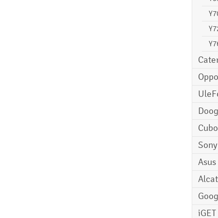
Y7
Y7
Y7
Cater
Opp
UleF
Doo
Cubo
Sony
Asus
Alcat
Goog
iGET