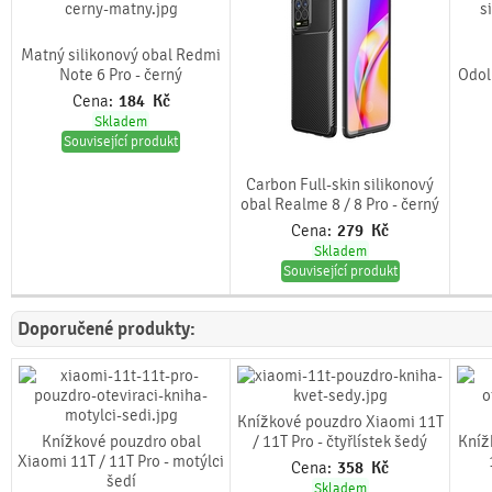
Matný silikonový obal Redmi
Note 6 Pro - černý
Odol
Cena:
184
Kč
Skladem
Související produkt
Carbon Full-skin silikonový
obal Realme 8 / 8 Pro - černý
Cena:
279
Kč
Skladem
Související produkt
Doporučené produkty:
Knížkové pouzdro Xiaomi 11T
Knížkové pouzdro obal
/ 11T Pro - čtyřlístek šedý
Kníž
Xiaomi 11T / 11T Pro - motýlci
Cena:
358
Kč
šedí
Skladem