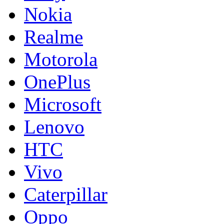
Nokia
Realme
Motorola
OnePlus
Microsoft
Lenovo
HTC
Vivo
Caterpillar
Oppo