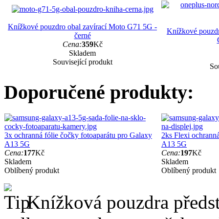
Knížkové pouzdro obal zavírací Moto G71 5G -
Knížkové pouzdr
černé
Cena:
359
Kč
Skladem
Související produkt
Sou
Doporučené produkty:
3x ochranná fólie čočky fotoaparátu pro Galaxy
2ks Flexi ochranná
A13 5G
A13 5G
Cena:
177
Kč
Cena:
197
Kč
Skladem
Skladem
Oblíbený produkt
Oblíbený produkt
Knížková pouzdra předsta