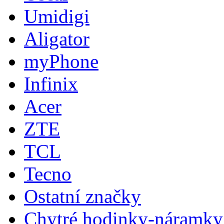
Umidigi
Aligator
myPhone
Infinix
Acer
ZTE
TCL
Tecno
Ostatní značky
Chytré hodinky-náramky