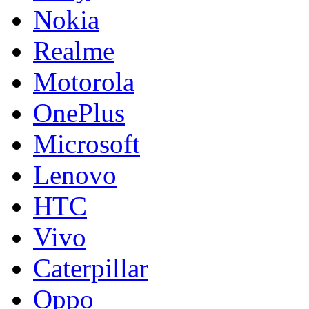
Nokia
Realme
Motorola
OnePlus
Microsoft
Lenovo
HTC
Vivo
Caterpillar
Oppo