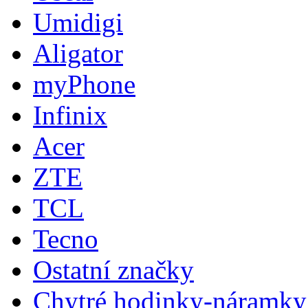
Umidigi
Aligator
myPhone
Infinix
Acer
ZTE
TCL
Tecno
Ostatní značky
Chytré hodinky-náramky