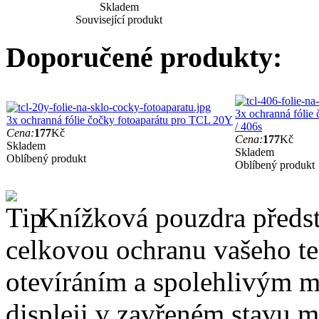
Skladem
Související produkt
Doporučené produkty:
3x ochranná fólie
3x ochranná fólie čočky fotoaparátu pro TCL 20Y
/ 406s
Cena:
177
Kč
Cena:
177
Kč
Skladem
Skladem
Oblíbený produkt
Oblíbený produkt
Knížková pouzdra předsta
celkovou ochranu vašeho te
otevíráním a spolehlivým 
displeji v zavřeném stavu 