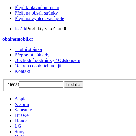
Přejít k hlavnímu menu
Přejít na obsah stránky
Přejít na vyhledávací pole
Košík
Produkty v košíku:
0
obalnamobil
.cz
Titulní stránka
Přepravní náklady
Obchodní podmínky / Odstoupení
Ochrana osobních údajů
Kontakt
hledat
Apple
Xiaomi
Samsung
Huawei
Honor
LG
Sony