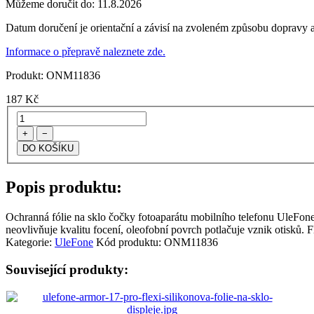
Můžeme doručit do:
11.8.2026
Datum doručení je orientační a závisí na zvoleném způsobu dopravy a
Informace o přepravě naleznete zde.
Produkt:
ONM11836
187
Kč
+
−
Popis produktu:
Ochranná fólie na sklo čočky fotoaparátu mobilního telefonu UleFone A
neovlivňuje kvalitu focení, oleofobní povrch potlačuje vznik otisků. F
Kategorie:
UleFone
Kód produktu:
ONM11836
Související produkty: