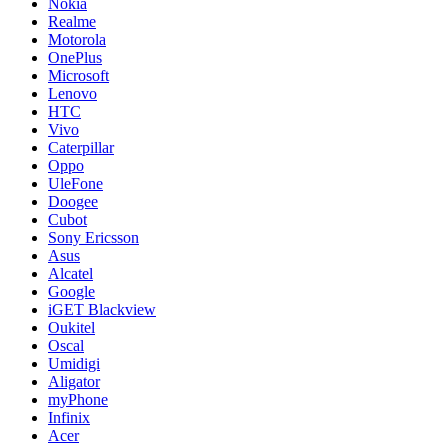
Nokia
Realme
Motorola
OnePlus
Microsoft
Lenovo
HTC
Vivo
Caterpillar
Oppo
UleFone
Doogee
Cubot
Sony Ericsson
Asus
Alcatel
Google
iGET Blackview
Oukitel
Oscal
Umidigi
Aligator
myPhone
Infinix
Acer