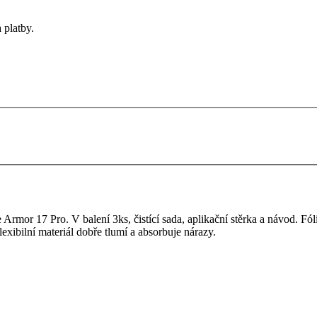
 platby.
rmor 17 Pro. V balení 3ks, čistící sada, aplikační stěrka a návod. Fóli
lexibilní materiál dobře tlumí a absorbuje nárazy.