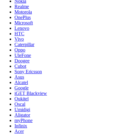
Nokia
Realme
Motorola
OnePlus
Microsoft
Lenovo
HTC
Vivo
Caterpillar
Oppo
UleFone
Doogee
Cubot
Sony Ericsson
Asus
Alcatel
Google
iGET Blackview
Oukitel
Oscal
Umidigi
Aligator
myPhone
Infinix
Acer