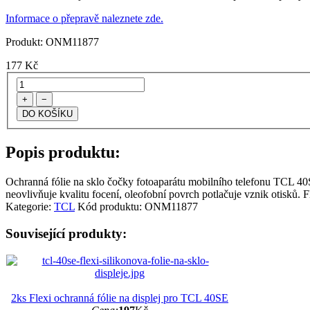
Informace o přepravě naleznete zde.
Produkt:
ONM11877
177
Kč
+
−
Popis produktu:
Ochranná fólie na sklo čočky fotoaparátu mobilního telefonu TCL 40SE.
neovlivňuje kvalitu focení, oleofobní povrch potlačuje vznik otisků. F
Kategorie:
TCL
Kód produktu:
ONM11877
Související produkty:
2ks Flexi ochranná fólie na displej pro TCL 40SE