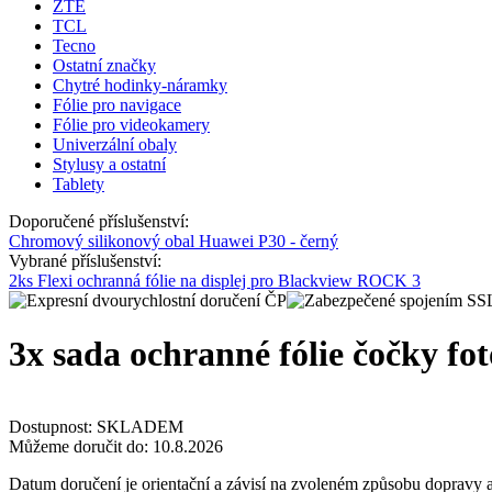
ZTE
TCL
Tecno
Ostatní značky
Chytré hodinky-náramky
Fólie pro navigace
Fólie pro videokamery
Univerzální obaly
Stylusy a ostatní
Tablety
Doporučené příslušenství:
Chromový silikonový obal Huawei P30 - černý
Vybrané příslušenství:
2ks Flexi ochranná fólie na displej pro Blackview ROCK 3
3x sada ochranné fólie čočky f
Dostupnost:
SKLADEM
Můžeme doručit do:
10.8.2026
Datum doručení je orientační a závisí na zvoleném způsobu dopravy a