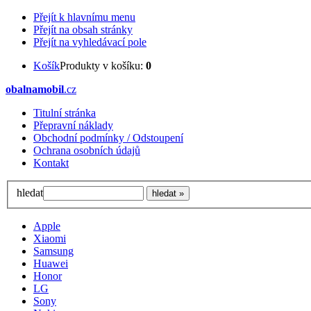
Přejít k hlavnímu menu
Přejít na obsah stránky
Přejít na vyhledávací pole
Košík
Produkty v košíku:
0
obalnamobil
.cz
Titulní stránka
Přepravní náklady
Obchodní podmínky / Odstoupení
Ochrana osobních údajů
Kontakt
hledat
Apple
Xiaomi
Samsung
Huawei
Honor
LG
Sony