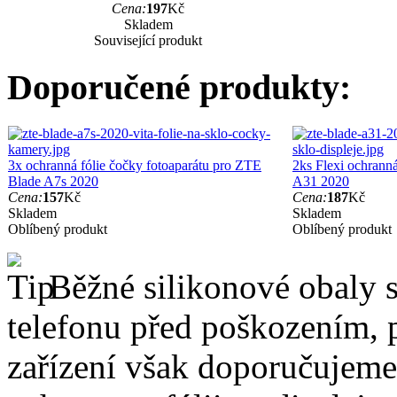
Cena:
197
Kč
Skladem
Související produkt
Doporučené produkty:
3x ochranná fólie čočky fotoaparátu pro ZTE
2ks Flexi ochranná
Blade A7s 2020
A31 2020
Cena:
157
Kč
Cena:
187
Kč
Skladem
Skladem
Oblíbený produkt
Oblíbený produkt
Běžné silikonové obaly si
telefonu před poškozením, 
zařízení však doporučujeme 