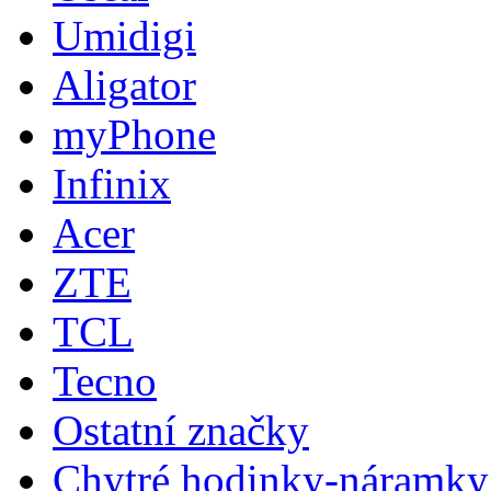
Umidigi
Aligator
myPhone
Infinix
Acer
ZTE
TCL
Tecno
Ostatní značky
Chytré hodinky-náramky