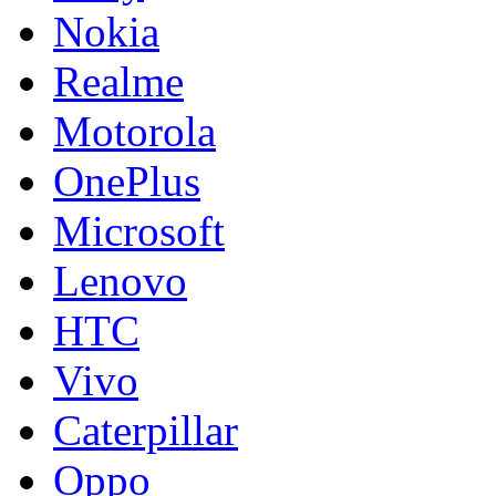
Nokia
Realme
Motorola
OnePlus
Microsoft
Lenovo
HTC
Vivo
Caterpillar
Oppo