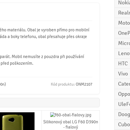
Noki
Real
Moto
ého materiálu. Obal je vyroben přímo pro mobilní
OneP
áda a boky telefonu, obal přesahuje přes okraje
Micr
Leno
parát. Mobil nemusíte z pouzdra při používání
HTC
 před poškozením.
Vivo
Cater
90n)
Kód produktu:
ONM2107
Opp
UleF
Doo
Silikonový obal LG F60 D390n
Cubo
- fialový