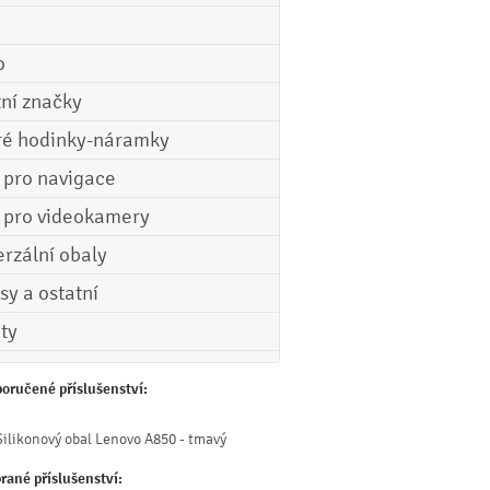
o
tní značky
ré hodinky-náramky
e pro navigace
e pro videokamery
erzální obaly
sy a ostatní
ety
oručené příslušenství:
Silikonový obal Lenovo A850 - tmavý
rané příslušenství: