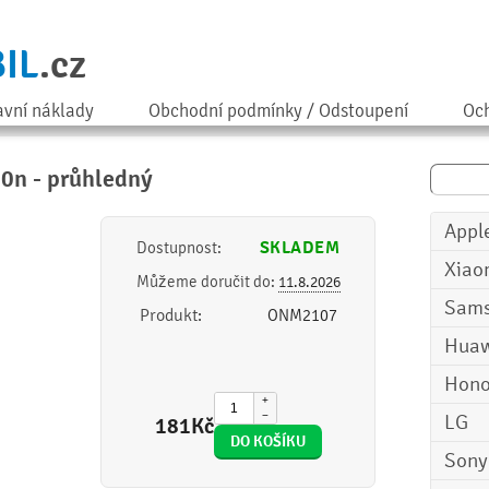
IL
.cz
avní náklady
Obchodní podmínky / Odstoupení
Och
90n - průhledný
Appl
SKLADEM
Dostupnost:
Xiao
Můžeme doručit do:
11.8.2026
Sam
Produkt:
ONM2107
Huaw
Hono
+
−
LG
181
Kč
Sony