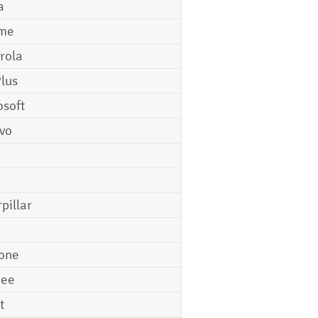
a
me
rola
lus
osoft
vo
pillar
o
one
gee
t