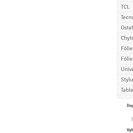
TCL
Tecn
Osta
Chyt
Fóli
Fóli
Univ
Stylu
Tabl
Dop
Vyb