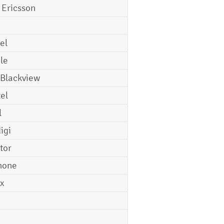
 Ericsson
el
le
 Blackview
tel
l
igi
tor
hone
ix