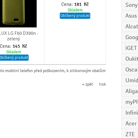
Sony
Cena:
181
Kč
Skladem
Asus
Oblíbený produkt
Alcat
LUX LG F60 D390n -
Goog
zelený
Cena:
145
Kč
iGET
Skladem
Oblíbený produkt
Ouki
Osca
ělo mobilní telefon před poškozením, k silikonovým obalům
Umid
« zpět
tisk
Aliga
myP
Infin
Acer
ZTE