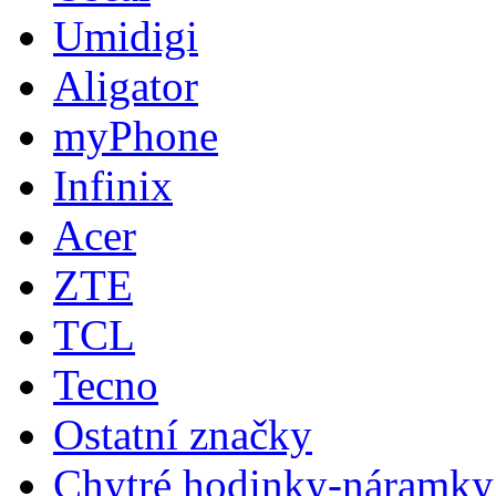
Umidigi
Aligator
myPhone
Infinix
Acer
ZTE
TCL
Tecno
Ostatní značky
Chytré hodinky-náramky