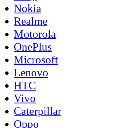
Nokia
Realme
Motorola
OnePlus
Microsoft
Lenovo
HTC
Vivo
Caterpillar
Oppo