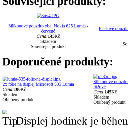
Související produkty:
Silikonové pouzdro obal Nokia 625 Lumia -
Plastové pouzd
červené
Cena:
145
Kč
Skladem
Sou
Související produkt
Doporučené produkty:
Silikonové pouzdro
2x fólie na displej Microsoft 535 Lumia
růžové
Cena:
106
Kč
Cena:
145
Kč
Skladem
Skladem
Oblíbený produkt
Oblíbený produkt
Displej hodinek je běhe