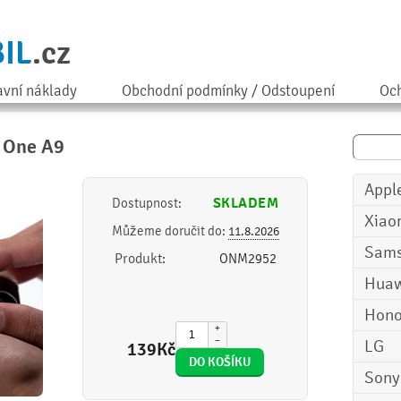
IL
.cz
avní náklady
Obchodní podmínky / Odstoupení
Och
C One A9
Appl
SKLADEM
Dostupnost:
Xiao
Můžeme doručit do:
11.8.2026
Sam
Produkt:
ONM2952
Huaw
Hono
+
−
LG
139
Kč
Sony