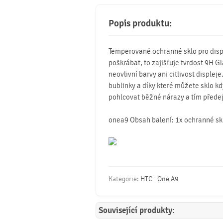
Popis produktu:
Temperované ochranné sklo pro displ
poškrábat, to zajišťuje tvrdost 9H G
neovlivní barvy ani citlivost displej
bublinky a díky které můžete sklo kdy
pohlcovat běžné nárazy a tím předej
onea9 Obsah balení: 1x ochranné skl
Kategorie:
HTC
One A9
Související produkty: