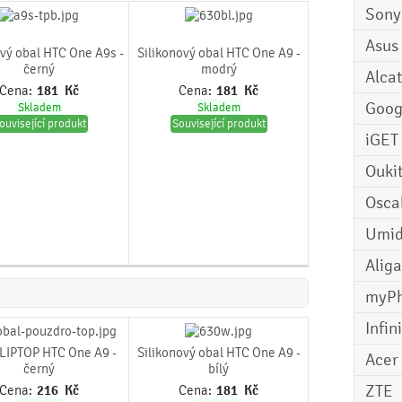
Sony
Asus
ový obal HTC One A9s -
Silikonový obal HTC One A9 -
černý
modrý
Alcat
Cena:
181
Kč
Cena:
181
Kč
Goog
Skladem
Skladem
ouvisející produkt
Související produkt
iGET
Ouki
Osca
Umid
Aliga
myP
Infin
LIPTOP HTC One A9 -
Silikonový obal HTC One A9 -
Acer
černý
bílý
ZTE
Cena:
216
Kč
Cena:
181
Kč