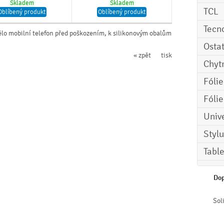
Skladem
Skladem
TCL
Oblíbený produkt
Oblíbený produkt
Tecn
ělo mobilní telefon před poškozením, k silikonovým obalům
Osta
« zpět
tisk
Chyt
Fóli
Fóli
Univ
Stylu
Tabl
Dop
Sol