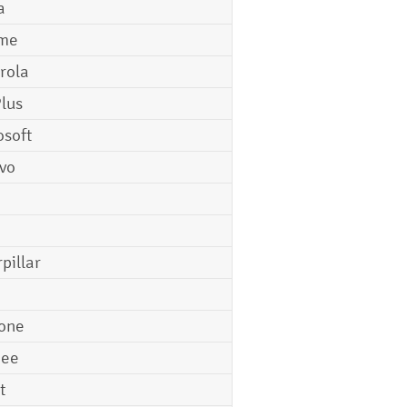
a
me
rola
lus
osoft
vo
pillar
o
one
gee
t