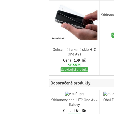
Silikon
S
Ochranné tvrzené sklo HTC
One A9s
Cena:
139
Kč
Skladem
Související produkt
Doporučené produkty:
Silikonový obal HTC One A9 -
Obal F
fialový
Cena:
181
Kč