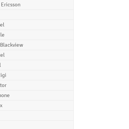
 Ericsson
el
le
 Blackview
tel
l
igi
tor
hone
ix