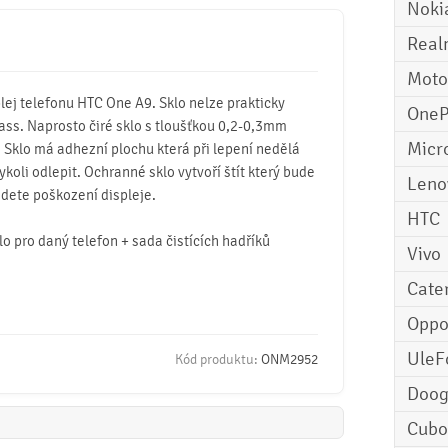
Noki
Real
Moto
ej telefonu HTC One A9. Sklo nelze prakticky
OneP
lass. Naprosto čiré sklo s tloušťkou 0,2-0,3mm
Micr
e. Sklo má adhezní plochu která při lepení nedělá
koli odlepit. Ochranné sklo vytvoří štít který bude
Leno
dete poškození displeje.
HTC
o pro daný telefon + sada čistících hadříků
Vivo
Cater
Opp
UleF
Kód produktu:
ONM2952
Doo
Cubo