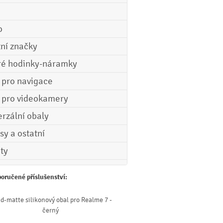
o
tní značky
ré hodinky-náramky
e pro navigace
e pro videokamery
erzální obaly
sy a ostatní
ety
oručené příslušenství:
id-matte silikonový obal pro Realme 7 -
černý