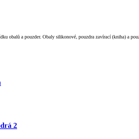
dku obalů a pouzder. Obaly silikonové, pouzdra zavírací (kniha) a pouz
a
drá 2