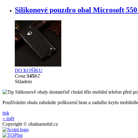
Silikonové pouzdro obal Microsoft 550
DO KOŠÍKU
Cena:
145
Kč
Skladem
Silikonové obaly dostatečně chrání tělo mobilní telefon před 
Používáním obalu zabráníte poškození hran a zadního krytu mobilního
tisk
« zpět
Copyright © obalnamobil.cz