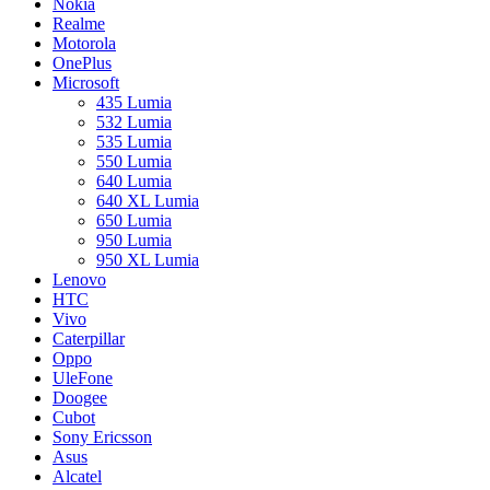
Nokia
Realme
Motorola
OnePlus
Microsoft
435 Lumia
532 Lumia
535 Lumia
550 Lumia
640 Lumia
640 XL Lumia
650 Lumia
950 Lumia
950 XL Lumia
Lenovo
HTC
Vivo
Caterpillar
Oppo
UleFone
Doogee
Cubot
Sony Ericsson
Asus
Alcatel