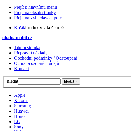
Přejít k hlavnímu menu
Přejít na obsah stránky
Přejít na vyhledávací pole
Košík
Produkty v košíku:
0
obalnamobil
.cz
Titulní stránka
Přepravní náklady
Obchodní podmínky / Odstoupení
Ochrana osobních údajů
Kontakt
hledat
Apple
Xiaomi
Samsung
Huawei
Honor
LG
Sony