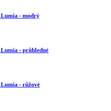
0 Lumia - modrý
0 Lumia - průhledné
 Lumia - růžové