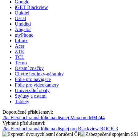
Google
iGET Blackview
Oukitel
Oscal
Umidigi
Aligator
myPhone
Infinix
Acer
ZTE
TCL
Tecno
Ostatní značky
Chytré hodinky-náramky
Fólie pro navigace
Fólie pro videokamery
Univerzální obaly
Stylusy a ostatní
Tablety
Doporučené příslušenství:
2ks Flexi ochranná fólie na displej Maxcom MM244
Vybrané příslušenství:
2ks Flexi ochranná fólie na displej pro Blackview ROCK 3