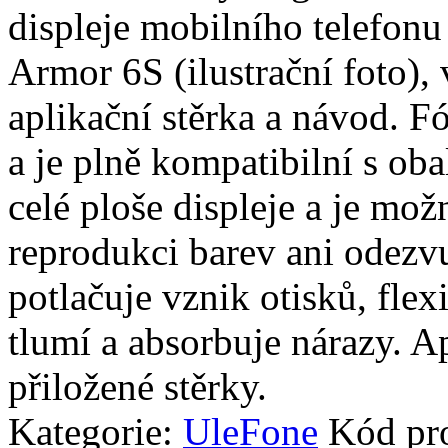
displeje mobilního telefon
Armor 6S (ilustrační foto), v
aplikační stěrka a návod. Fó
a je plně kompatibilní s oba
celé ploše displeje a je mož
reprodukci barev ani odezvu
potlačuje vznik otisků, fle
tlumí a absorbuje nárazy. A
přiložené stěrky.
Kategorie:
UleFone
Kód pr