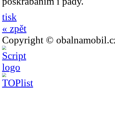
poškrábáním i pády.
tisk
« zpět
Copyright © obalnamobil.c