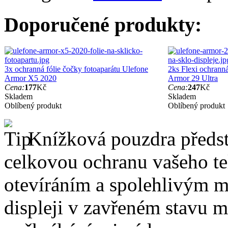
Doporučené produkty:
3x ochranná fólie čočky fotoaparátu Ulefone
2ks Flexi ochranná
Armor X5 2020
Armor 29 Ultra
Cena:
177
Kč
Cena:
247
Kč
Skladem
Skladem
Oblíbený produkt
Oblíbený produkt
Knížková pouzdra předsta
celkovou ochranu vašeho te
otevíráním a spolehlivým 
displeji v zavřeném stavu 