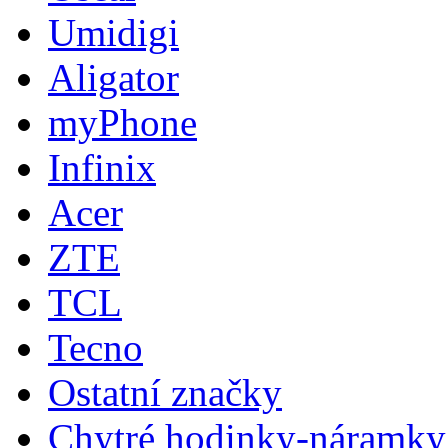
Umidigi
Aligator
myPhone
Infinix
Acer
ZTE
TCL
Tecno
Ostatní značky
Chytré hodinky-náramky