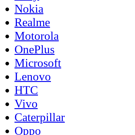
Nokia
Realme
Motorola
OnePlus
Microsoft
Lenovo
HTC
Vivo
Caterpillar
Oppo