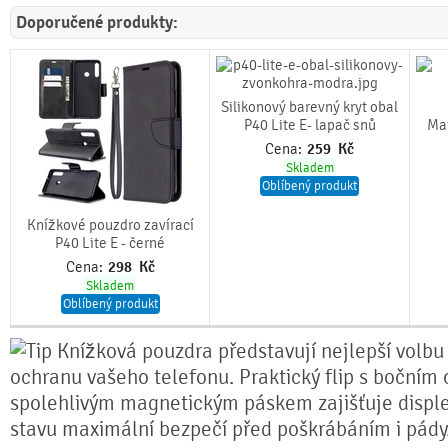
Doporučené produkty:
Silikonový barevný kryt obal
P40 Lite E- lapač snů
Mat
Cena:
259
Kč
Skladem
Oblíbený produkt
Knížkové pouzdro zavírací
P40 Lite E - černé
Cena:
298
Kč
Skladem
Oblíbený produkt
Knížková pouzdra představují nejlepší volbu
ochranu vašeho telefonu. Praktický flip s bočním 
spolehlivým magnetickým páskem zajišťuje disple
stavu maximální bezpečí před poškrábáním i pády