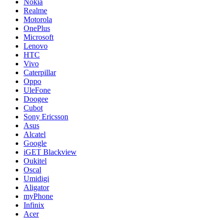
Nokia
Realme
Motorola
OnePlus
Microsoft
Lenovo
HTC
Vivo
Caterpillar
Oppo
UleFone
Doogee
Cubot
Sony Ericsson
Asus
Alcatel
Google
iGET Blackview
Oukitel
Oscal
Umidigi
Aligator
myPhone
Infinix
Acer