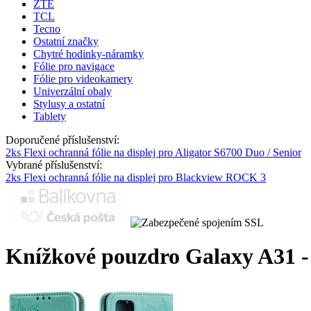
ZTE
TCL
Tecno
Ostatní značky
Chytré hodinky-náramky
Fólie pro navigace
Fólie pro videokamery
Univerzální obaly
Stylusy a ostatní
Tablety
Doporučené příslušenství:
2ks Flexi ochranná fólie na displej pro Aligator S6700 Duo / Senior
Vybrané příslušenství:
2ks Flexi ochranná fólie na displej pro Blackview ROCK 3
Knížkové pouzdro Galaxy A31 -