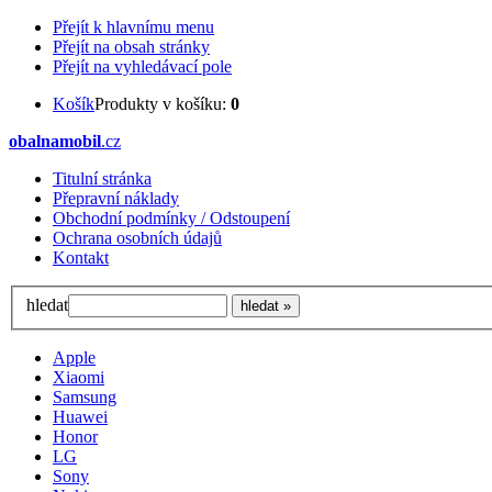
Přejít k hlavnímu menu
Přejít na obsah stránky
Přejít na vyhledávací pole
Košík
Produkty v košíku:
0
obalnamobil
.cz
Titulní stránka
Přepravní náklady
Obchodní podmínky / Odstoupení
Ochrana osobních údajů
Kontakt
hledat
Apple
Xiaomi
Samsung
Huawei
Honor
LG
Sony