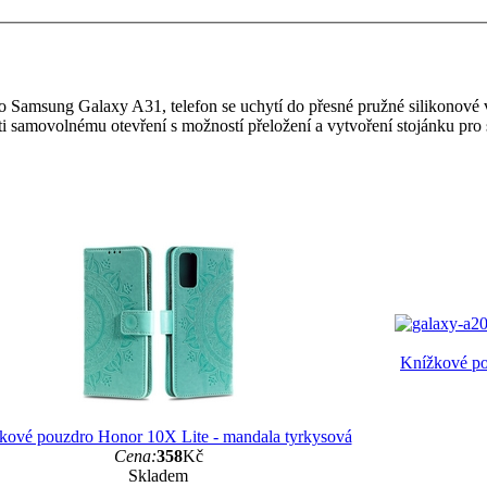
amsung Galaxy A31, telefon se uchytí do přesné pružné silikonové v
ti samovolnému otevření s možností přeložení a vytvoření stojánku pro 
Knížkové po
kové pouzdro Honor 10X Lite - mandala tyrkysová
Cena:
358
Kč
Skladem