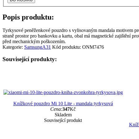
Popis produktu:
Tyrkysové peněženkové pouzdro s vylisovaným mandala motivem pro S
straně prostor pro bankovku a kartu, obal má magnetické zajištění pro
před mechanickým poškozením.
Kategorie:
Samsung
A31
Kód produktu:
ONM7476
Související produkty:
Knížkové pouzdro Mi 10 Lite - mandala tyrkysová
Cena:
347
Kč
Skladem
Související produkt
Kníž