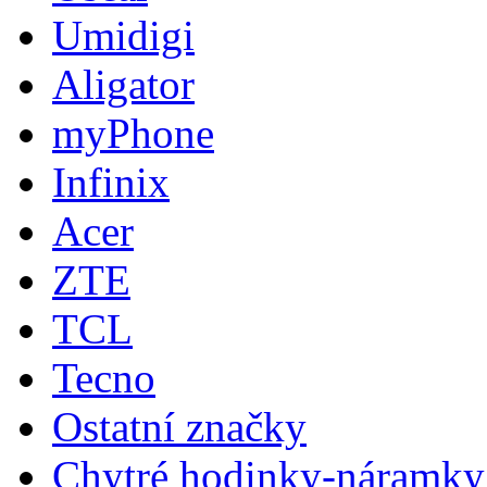
Umidigi
Aligator
myPhone
Infinix
Acer
ZTE
TCL
Tecno
Ostatní značky
Chytré hodinky-náramky