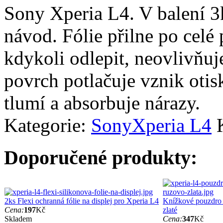
Sony Xperia L4. V balení 3ks
návod. Fólie přilne po celé
kdykoli odlepit, neovlivňuj
povrch potlačuje vznik otisk
tlumí a absorbuje nárazy.
Kategorie:
Sony
Xperia L4
Doporučené produkty:
2ks Flexi ochranná fólie na displej pro Xperia L4
Knížkové pouzdro 
Cena:
197
Kč
zlaté
Skladem
Cena:
347
Kč