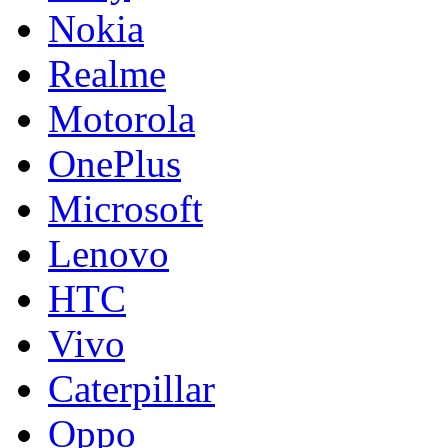
Nokia
Realme
Motorola
OnePlus
Microsoft
Lenovo
HTC
Vivo
Caterpillar
Oppo