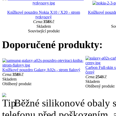
Knížkové pouzdro Nokia X10 / X20 - strom
Knížkové pouzdr
tyrkysový
Cena:
358
Kč
Skladem
Sou
Související produkt
Doporučené produkty:
Carbon Full-skin 
Knížkové pouzdro Galaxy A02s - strom fialový
černý
Cena:
358
Kč
Cena:
254
Kč
Skladem
Skladem
Oblíbený produkt
Oblíbený produkt
Běžné silikonové obaly si
telefonu před poškozením, 