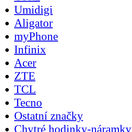
Umidigi
Aligator
myPhone
Infinix
Acer
ZTE
TCL
Tecno
Ostatní značky
Chytré hodinky-náramky