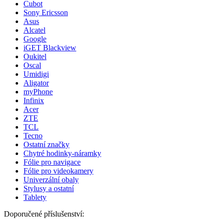
Cubot
Sony Ericsson
Asus
Alcatel
Google
iGET Blackview
Oukitel
Oscal
Umidigi
Aligator
myPhone
Infinix
Acer
ZTE
TCL
Tecno
Ostatní značky
Chytré hodinky-náramky
Fólie pro navigace
Fólie pro videokamery
Univerzální obaly
Stylusy a ostatní
Tablety
Doporučené příslušenství: