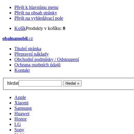
Přejít k hlavnímu menu
Přejít na obsah stránky
Přejít na vyhledávací pole
Košík
Produkty v košíku:
0
obalnamobil
.cz
Titulní stránka
Přepravní náklady
Obchodní podmínky / Odstoupení
Ochrana osobních údajů
Kontakt
hledat
Apple
Xiaomi
Samsung
Huawei
Honor
LG
Sony