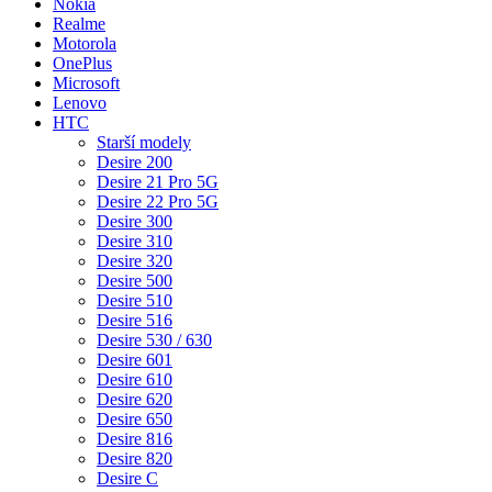
Nokia
Realme
Motorola
OnePlus
Microsoft
Lenovo
HTC
Starší modely
Desire 200
Desire 21 Pro 5G
Desire 22 Pro 5G
Desire 300
Desire 310
Desire 320
Desire 500
Desire 510
Desire 516
Desire 530 / 630
Desire 601
Desire 610
Desire 620
Desire 650
Desire 816
Desire 820
Desire C