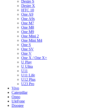
Desire S
Desire X
HTC 10
One A9
One A9s
One M7
One M8
One M9
One Mini 2
One Mini M4
One S
One SV
One V
One X / One X+
U Play
U Ultra
U11
U11 Life
U12 Plus
U23 Pro
Vivo
Caterpillar
Oppo
UleFone
Doogee